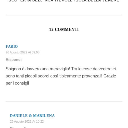
SCOPERTA DELL'INCANTEVOLE ISOLA DELLA VENERE
12 COMMENTI
FABIO
26 Agosto 2022 At 09:08
Rispondi
Saignon è davvero una meraviglia! Tra le cose da vedere ci
sono tanti piccoli scorci così tipicamente provenzali! Grazie
per i consigli
DANIELE & MARILENA
26 Agosto 2022 At 10:22