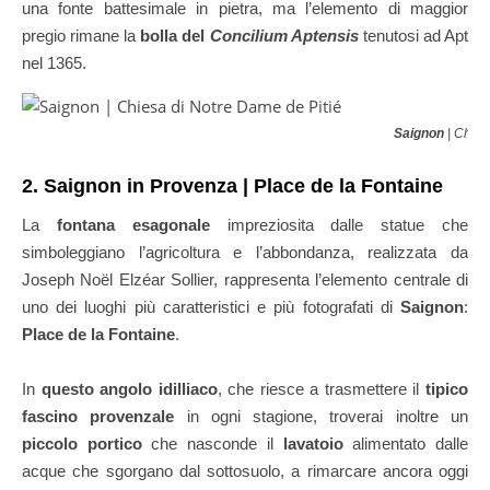
una fonte battesimale in pietra, ma l’elemento di maggior
pregio rimane la
bolla del
Concilium Aptensis
tenutosi ad Apt
nel 1365.
Saignon
| Chies
2. Saignon in Provenza | Place de la Fontaine
La
fontana esagonale
impreziosita dalle statue che
simboleggiano l’agricoltura e l’abbondanza, realizzata da
Joseph Noël Elzéar Sollier, rappresenta l’elemento centrale di
uno dei luoghi più caratteristici e più fotografati di
Saignon
:
Place de la Fontaine
.
In
questo angolo idilliaco
, che riesce a trasmettere il
tipico
fascino provenzale
in ogni stagione, troverai inoltre un
piccolo portico
che nasconde il
lavatoio
alimentato dalle
acque che sgorgano dal sottosuolo, a rimarcare ancora oggi