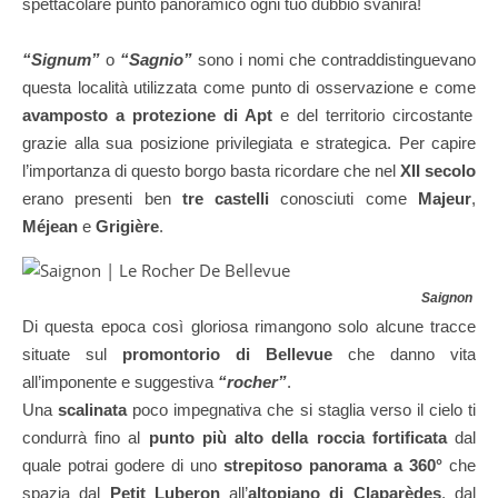
spettacolare punto panoramico ogni tuo dubbio svanirà!
“Signum”
o
“Sagnio”
sono i nomi che contraddistinguevano
questa località utilizzata come punto di osservazione e come
avamposto a protezione di Apt
e del territorio circostante
grazie alla sua posizione privilegiata e strategica. Per capire
l’importanza di questo borgo basta ricordare che nel
XII secolo
erano presenti ben
tre castelli
conosciuti come
Majeur
,
Méjean
e
Grigière
.
Saignon
| L
Di questa epoca così gloriosa rimangono solo alcune tracce
situate sul
promontorio di Bellevue
che danno vita
all’imponente e suggestiva
“rocher”
.
Una
scalinata
poco impegnativa che si staglia verso il cielo ti
condurrà fino al
punto più alto della roccia fortificata
dal
quale potrai godere di uno
strepitoso panorama a 360°
che
spazia dal
Petit Luberon
all’
altopiano di Claparèdes
, dal