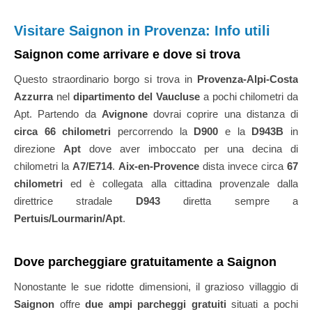
Visitare Saignon in Provenza: Info utili
Saignon come arrivare e dove si trova
Questo straordinario borgo si trova in
Provenza-Alpi-Costa
Azzurra
nel
dipartimento del Vaucluse
a pochi chilometri da
Apt. Partendo da
Avignone
dovrai coprire una distanza di
circa 66 chilometri
percorrendo la
D900
e la
D943B
in
direzione
Apt
dove aver imboccato per una decina di
chilometri la
A7/E714
.
Aix-en-Provence
dista invece circa
67
chilometri
ed è collegata alla cittadina provenzale dalla
direttrice stradale
D943
diretta sempre a
Pertuis/Lourmarin/Apt
.
Dove parcheggiare gratuitamente a Saignon
Nonostante le sue ridotte dimensioni, il grazioso villaggio di
Saignon
offre
due ampi parcheggi gratuiti
situati a pochi