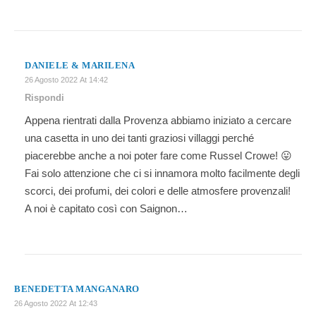
DANIELE & MARILENA
26 Agosto 2022 At 14:42
Rispondi
Appena rientrati dalla Provenza abbiamo iniziato a cercare
una casetta in uno dei tanti graziosi villaggi perché
piacerebbe anche a noi poter fare come Russel Crowe! 😛
Fai solo attenzione che ci si innamora molto facilmente degli
scorci, dei profumi, dei colori e delle atmosfere provenzali!
A noi è capitato così con Saignon…
BENEDETTA MANGANARO
26 Agosto 2022 At 12:43