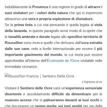
Indubbiamente la
Provenza
è una regione in grado di
attrarre i
suoi visitatori
per i
colori della natura
che qui si esprimono
attraverso una
vera e propria esplosione di sfumature
.
Se la
prima tinta
a cui stai pensando è quella legata al
viola
della lavanda
, in questo paragrafo avrai modo di scoprire che
le
tonalità ambrate e dorate
legate allo
specifico territorio di
Roussillon
sono invece quelle che derivano dall’
ocra estratta
dalle sue cave
, note a livello internazionale per essere il
più
importante giacimento del mondo
, la cui storia può essere
approfondita all’interno dell’
Écomusée de l’Ocre
visitabile nelle
immediate vicinanze.
L’ingresso al scen
Visitare il
Sentiero delle Ocre
sarà un’
esperienza sensoriale
divertente
e assolutamente
difficile da dimenticare
per le
nuances accese
che si
paleseranno davanti ai tuoi occhi
e
che lasceranno un
segno anche sui tuoi vestiti
per via della