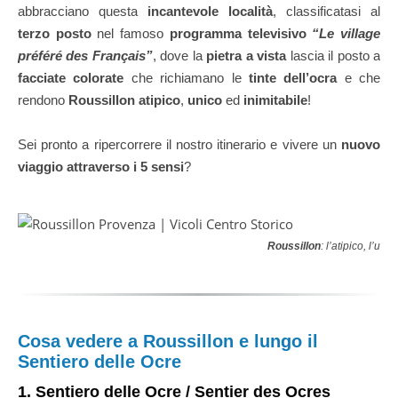
abbracciano questa
incantevole località
, classificatasi al
terzo posto
nel famoso
programma televisivo
“Le village
préféré des Français”
, dove la
pietra a vista
lascia il posto a
facciate colorate
che richiamano le
tinte dell’ocra
e che
rendono
Roussillon
atipico
,
unico
ed
inimitabile
!
Sei pronto a ripercorrere il nostro itinerario e vivere un
nuovo
viaggio attraverso i 5 sensi
?
Roussillon
: l’atipico, l’un
Cosa vedere a Roussillon e lungo il
Sentiero delle Ocre
1. Sentiero delle Ocre / Sentier des Ocres