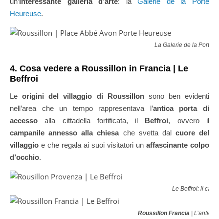
un’
interessante galleria d’arte
: la
Galerie de la Porte
Heureuse
.
La Galerie de la Porte 
4. Cosa vedere a Roussillon in Francia | Le
Beffroi
Le
origini del villaggio di Roussillon
sono ben evidenti
nell’area che un tempo rappresentava l’
antica porta di
accesso
alla cittadella fortificata, il
Beffroi
, ovvero il
campanile annesso alla chiesa
che svetta dal
cuore del
villaggio
e che regala ai suoi visitatori un
affascinante colpo
d’occhio
.
Le Beffroi: il ca
Roussillon Francia
| L’antica p