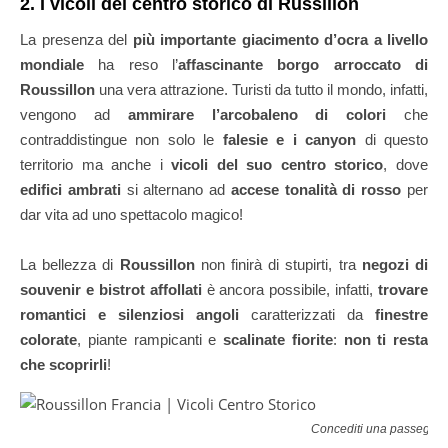
2. I vicoli del centro storico di Russillon
La presenza del
più importante giacimento d’ocra a livello
mondiale
ha reso l’
affascinante borgo arroccato di
Roussillon
una vera attrazione. Turisti da tutto il mondo, infatti,
vengono ad
ammirare l’arcobaleno di colori
che
contraddistingue non solo le
falesie e i canyon
di questo
territorio ma anche i
vicoli del suo centro storico
, dove
edifici ambrati
si alternano ad
accese tonalità di rosso
per
dar vita ad uno spettacolo magico!
La bellezza di
Roussillon
non finirà di stupirti, tra
negozi di
souvenir e bistrot affollati
è ancora possibile, infatti,
trovare
romantici e silenziosi angoli
caratterizzati da
finestre
colorate
, piante rampicanti e
scalinate fiorite
:
non ti resta
che scoprirli
!
Concediti una passeggiat