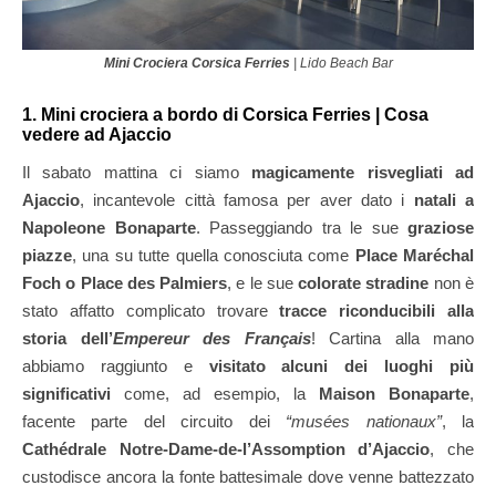
Mini Crociera Corsica Ferries
| Lido Beach Bar
1. Mini crociera a bordo di Corsica Ferries | Cosa
vedere ad Ajaccio
Il sabato mattina ci siamo
magicamente risvegliati ad
Ajaccio
, incantevole città famosa per aver dato i
natali a
Napoleone Bonaparte
. Passeggiando tra le sue
graziose
piazze
, una su tutte quella conosciuta come
Place Maréchal
Foch o Place des Palmiers
, e le sue
colorate stradine
non è
stato affatto complicato trovare
tracce riconducibili alla
storia dell’
Empereur des Français
! Cartina alla mano
abbiamo raggiunto e
visitato alcuni dei luoghi più
significativi
come, ad esempio, la
Maison Bonaparte
,
facente parte del circuito dei
“musées nationaux”
, la
Cathédrale Notre-Dame-de-l’Assomption d’Ajaccio
, che
custodisce ancora la fonte battesimale dove venne battezzato