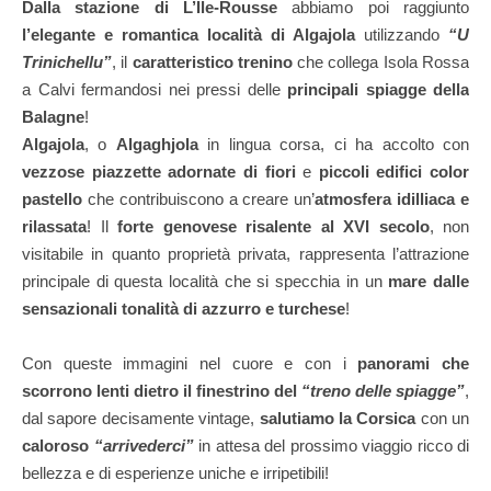
Dalla stazione di L’Île-Rousse
abbiamo poi raggiunto
l’elegante e romantica località di Algajola
utilizzando
“U
Trinichellu”
, il
caratteristico trenino
che collega Isola Rossa
a Calvi fermandosi nei pressi delle
principali spiagge della
Balagne
!
Algajola
, o
Algaghjola
in lingua corsa, ci ha accolto con
vezzose piazzette adornate di fiori
e
piccoli edifici color
pastello
che contribuiscono a creare un’
atmosfera idilliaca e
rilassata
! Il
forte genovese risalente al XVI secolo
, non
visitabile in quanto proprietà privata, rappresenta l’attrazione
principale di questa località che si specchia in un
mare dalle
sensazionali tonalità di azzurro e turchese
!
Con queste immagini nel cuore e con i
panorami che
scorrono lenti dietro il finestrino del
“treno delle spiagge”
,
dal sapore decisamente vintage,
salutiamo la Corsica
con un
caloroso
“arrivederci”
in attesa del prossimo viaggio ricco di
bellezza e di esperienze uniche e irripetibili!