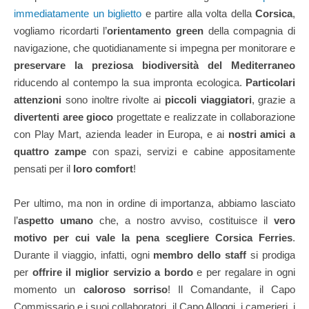
immediatamente un biglietto
e partire alla volta della
Corsica
,
vogliamo ricordarti l’
orientamento green
della compagnia di
navigazione, che quotidianamente si impegna per monitorare e
preservare la preziosa biodiversità del Mediterraneo
riducendo al contempo la sua impronta ecologica.
Particolari
attenzioni
sono inoltre rivolte ai
piccoli viaggiatori
, grazie a
divertenti aree gioco
progettate e realizzate in collaborazione
con Play Mart, azienda leader in Europa, e ai
nostri amici a
quattro zampe
con spazi, servizi e cabine appositamente
pensati per il
loro comfort
!
Per ultimo, ma non in ordine di importanza, abbiamo lasciato
l’
aspetto umano
che, a nostro avviso, costituisce il
vero
motivo per cui vale la pena scegliere Corsica Ferries
.
Durante il viaggio, infatti, ogni
membro dello staff
si prodiga
per
offrire il miglior servizio a bordo
e per regalare in ogni
momento un
caloroso sorriso
! Il Comandante, il Capo
Commissario e i suoi collaboratori, il Capo Alloggi, i camerieri, i