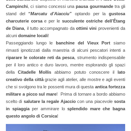
Campinchi
, ci siamo concessi una
pausa gourmande
tra gli
stand del
“Marcatu d’Aiacciu”
optando per la
gustosa
charcuterie corsa
e per le
succulente ostriche dell’Étang
de Diana
, il tutto accompagnato da
ottimi vini
provenienti da
alcuni
domaine locali
!
Passeggiando lungo le
banchine del Vieux Port
siamo
rimasti ipnotizzati dalla maestria di alcuni pescatori intenti a
riparare le colorate reti da pesca
, strumento indispensabile
per il loro antico e duro lavoro, mentre esplorando gli spazi
della
Citadelle Mollis
abbiamo potuto conoscere il
lato
creativo della città
grazie agli atelier, alle mostre e agli eventi
che si svolgono tra le possenti mura di questa
antica fortezza
militare a picco sul mare
! Prima di tornare a bordo abbiamo
scelto di
salutare la regale Ajaccio
con una piacevole
sosta
in spiaggia
per ammirare lo
splendido mare che bagna
questo angolo di Corsica
!