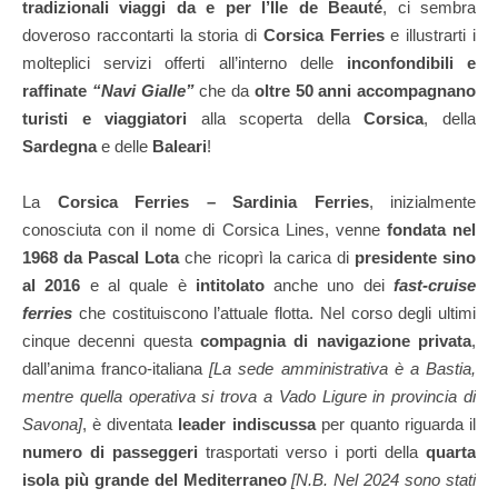
tradizionali viaggi da e per l’Île de Beauté
, ci sembra
doveroso raccontarti la storia di
Corsica Ferries
e illustrarti i
molteplici servizi offerti all’interno delle
inconfondibili e
raffinate
“Navi Gialle”
che da
oltre 50 anni accompagnano
turisti e viaggiatori
alla scoperta della
Corsica
, della
Sardegna
e delle
Baleari
!
La
Corsica Ferries – Sardinia Ferries
, inizialmente
conosciuta con il nome di Corsica Lines, venne
fondata nel
1968 da Pascal Lota
che ricoprì la carica di
presidente sino
al 2016
e al quale è
intitolato
anche uno dei
fast-cruise
ferries
che costituiscono l’attuale flotta. Nel corso degli ultimi
cinque decenni questa
compagnia di navigazione privata
,
dall’anima franco-italiana
[La sede amministrativa è a Bastia,
mentre quella operativa si trova a Vado Ligure in provincia di
Savona]
, è diventata
leader indiscussa
per quanto riguarda il
numero di passeggeri
trasportati verso i porti della
quarta
isola più grande del Mediterraneo
[N.B. Nel 2024 sono stati