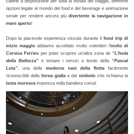
cabine a disposizione per tutta la durata del viaggio, differenti
opzioni legate al mondo del food e del beverage e animazione
serale per rendere ancora più
divertente la navigazione in
mare aperto
!
Dopo la piacevole esperienza vissuta durante il
food trip di
inizio maggio
abbiamo accettato molto volentieri l’
invito di
Corsica Ferries
per poter scoprire un’altra zona de
“L’Isola
della Bellezza”
e testare i servizi a bordo della
“Pascal
Lota”
, una delle
moderne navi della flotta
facilmente
riconoscibili dalla
livrea gialla
e dal
simbolo
che richiama la
testa moresca
impressa nella bandiera corsa!