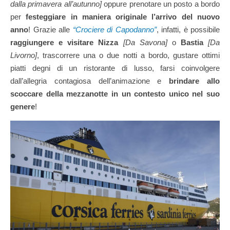
dalla primavera all’autunno]
oppure prenotare un posto a bordo
per
festeggiare in maniera originale l’arrivo del nuovo
anno
! Grazie alle
“Crociere di Capodanno”
, infatti, è possibile
raggiungere e visitare Nizza
[Da Savona]
o
Bastia
[Da
Livorno]
, trascorrere una o due notti a bordo, gustare ottimi
piatti degni di un ristorante di lusso, farsi coinvolgere
dall’allegria contagiosa dell’animazione e
brindare allo
scoccare della mezzanotte in un contesto unico nel suo
genere
!