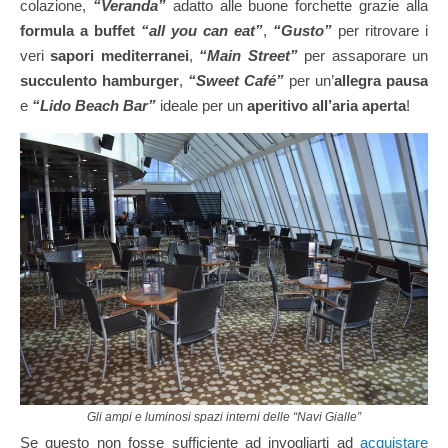
colazione,
“Veranda”
adatto alle buone forchette grazie alla
formula a buffet
“all you can eat”
,
“Gusto”
per ritrovare i
veri
sapori mediterranei
,
“Main Street”
per assaporare un
succulento hamburger
,
“Sweet Café”
per un’
allegra pausa
e
“Lido Beach Bar”
ideale per un
aperitivo all’aria aperta
!
Gli ampi e luminosi spazi interni delle “Navi Gialle”
Se questo non fosse sufficiente ad invogliarti ad
acquistare