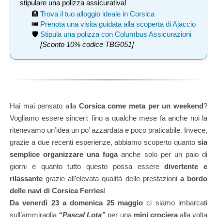
stipulare una polizza assicurativa!
🏨
Trova il tuo alloggio ideale in Corsica
🎟️
Prenota una visita guidata alla scoperta di Ajaccio
🛡️
Stipula una polizza con Columbus Assicurazioni
[Sconto 10% codice TBG051]
Hai mai pensato alla
Corsica come meta per un weekend
?
Vogliamo essere sinceri: fino a qualche mese fa anche noi la
ritenevamo un’idea un po’ azzardata e poco praticabile. Invece,
grazie a due recenti esperienze, abbiamo scoperto quanto
sia
semplice organizzare una fuga
anche solo per un paio di
giorni e quanto tutto questo possa essere
divertente e
rilassante
grazie all’elevata qualità delle prestazioni
a bordo
delle navi di Corsica Ferries
!
Da venerdì 23 a domenica 25 maggio
ci siamo imbarcati
sull’ammiraglia
“Pascal Lota”
per una
mini crociera
alla volta