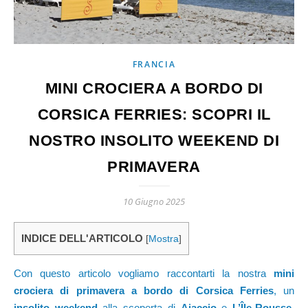
FRANCIA
MINI CROCIERA A BORDO DI
CORSICA FERRIES: SCOPRI IL
NOSTRO INSOLITO WEEKEND DI
PRIMAVERA
10 Giugno 2025
INDICE DELL'ARTICOLO
[
Mostra
]
Con questo articolo vogliamo raccontarti la nostra
mini
crociera di primavera a bordo di Corsica Ferries
, un
insolito weekend
alla scoperta di
Ajaccio
e
L’Île-Rousse
.