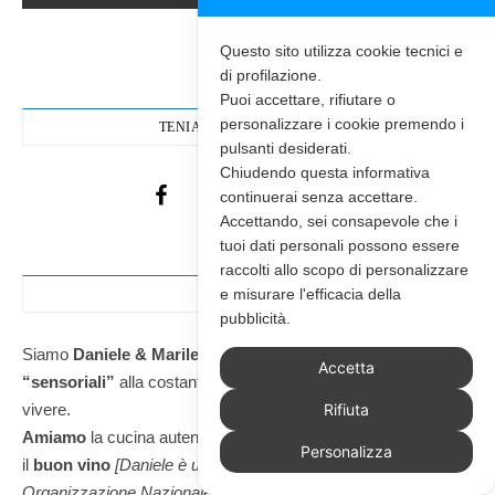
Questo sito utilizza cookie tecnici e
di profilazione.
Puoi accettare, rifiutare o
personalizzare i cookie premendo i
TENIAMOCI IN CONTATTO
pulsanti desiderati.
Chiudendo questa informativa
continuerai senza accettare.
Accettando, sei consapevole che i
tuoi dati personali possono essere
raccolti allo scopo di personalizzare
e misurare l'efficacia della
CHI SIAMO
pubblicità.
Siamo
Daniele & Marilena
,
una
coppia di viaggiatori
Accetta
“sensoriali”
alla costante ricerca di nuove esperienze da
Rifiuta
vivere.
Amiamo
la cucina autentica, i profumi dei mercati e soprattutto
Personalizza
il
buon vino
[Daniele è un Assaggiatore ONAV –
Organizzazione Nazionale Assaggiatori Vino]
.