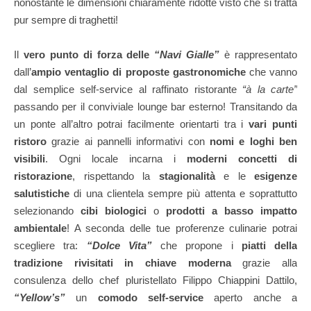
nonostante le dimensioni chiaramente ridotte visto che si tratta
pur sempre di traghetti!
Il
vero punto di forza delle
“Navi Gialle”
è rappresentato
dall’
ampio ventaglio di proposte gastronomiche
che vanno
dal semplice self-service al raffinato ristorante
“à la carte”
passando per il conviviale lounge bar esterno! Transitando da
un ponte all’altro potrai facilmente orientarti tra i
vari punti
ristoro
grazie ai pannelli informativi con
nomi e loghi ben
visibili
. Ogni locale incarna i
moderni concetti di
ristorazione
, rispettando la
stagionalità
e le
esigenze
salutistiche
di una clientela sempre più attenta e soprattutto
selezionando
cibi biologici
o
prodotti a basso impatto
ambientale
! A seconda delle tue proferenze culinarie potrai
scegliere tra:
“Dolce Vita”
che propone i
piatti della
tradizione rivisitati in chiave moderna
grazie alla
consulenza dello chef pluristellato Filippo Chiappini Dattilo,
“Yellow’s”
un
comodo self-service
aperto anche a