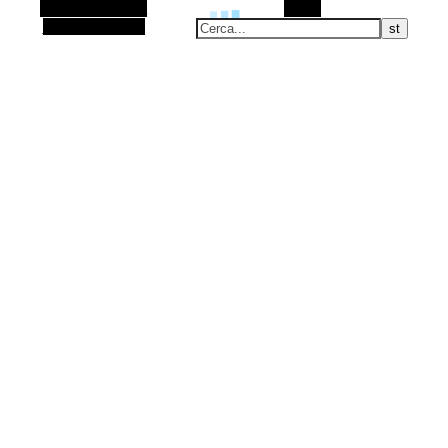
Barra laterale Alt
Cerca
Articolo casuale