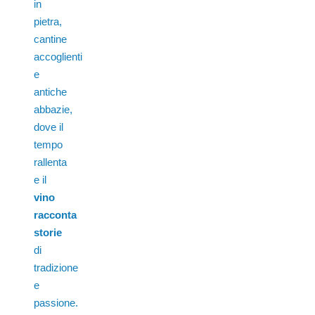
in
pietra,
cantine
accoglienti
e
antiche
abbazie,
dove il
tempo
rallenta
e il
vino
racconta
storie
di
tradizione
e
passione.