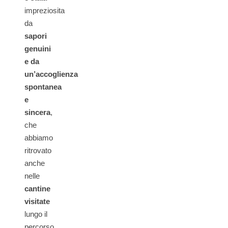
impreziosita
da
sapori
genuini
e da
un’accoglienza
spontanea
e
sincera
,
che
abbiamo
ritrovato
anche
nelle
cantine
visitate
lungo il
percorso,