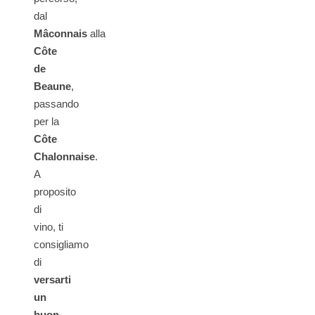
dal
Mâconnais
alla
Côte
de
Beaune
,
passando
per la
Côte
Chalonnaise
.
A
proposito
di
vino, ti
consigliamo
di
versarti
un
buon