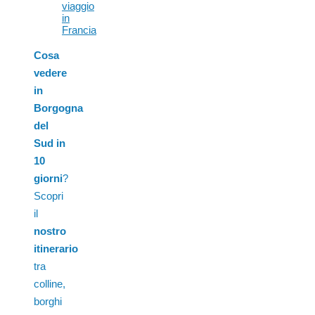
viaggio
in
Francia
Cosa
vedere
in
Borgogna
del
Sud in
10
giorni
?
Scopri
il
nostro
itinerario
tra
colline,
borghi