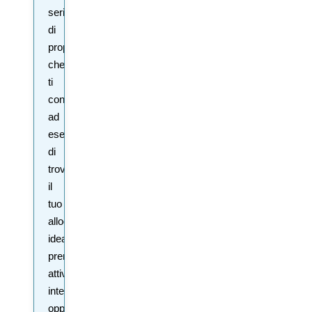
serie
di
proposte
che
ti
consentiranno,
ad
esempio,
di
trovare
il
tuo
alloggio
ideale,
prenotare
attività
interessanti
oppure