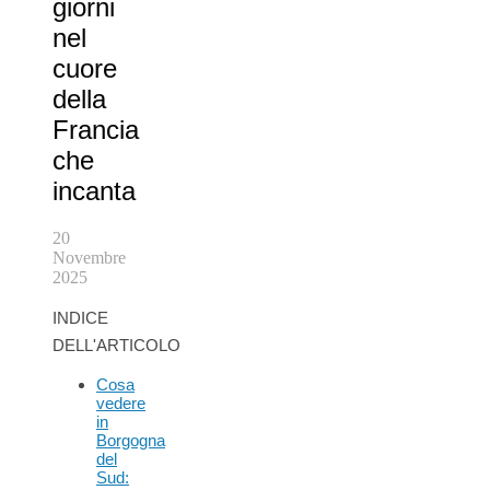
giorni
nel
cuore
della
Francia
che
incanta
20
Novembre
2025
INDICE
DELL'ARTICOLO
Cosa
vedere
in
Borgogna
del
Sud: