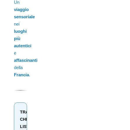
Un
viaggio
sensoriale
nei
luoghi
più
autentici
e
affascinanti
della
Francia
.
TRAVEL
CHECK-
LIST