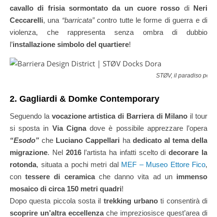
cavallo di frisia sormontato da un cuore rosso
di
Neri
Ceccarelli
, una
“barricata”
contro tutte le forme di guerra e di
violenza, che rappresenta senza ombra di dubbio
l’
installazione simbolo del quartiere
!
STØV, il paradiso per g
2. Gagliardi & Domke Contemporary
Seguendo la
vocazione artistica di Barriera di Milano
il tour
si sposta in
Via Cigna
dove è possibile apprezzare l’opera
“Esodo”
che
Luciano Cappellari
ha
dedicato al tema della
migrazione
. Nel
2016
l’artista ha infatti scelto di
decorare la
rotonda
, situata a pochi metri dal
MEF – Museo Ettore Fico
,
con
tessere di ceramica
che danno vita ad un
immenso
mosaico di circa 150 metri quadri
!
Dopo questa piccola sosta il
trekking urbano
ti consentirà di
scoprire un’altra eccellenza
che impreziosisce quest’area di