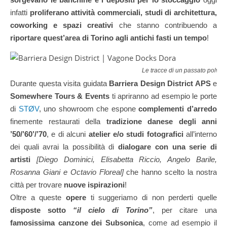
infatti
proliferano attività commerciali, studi di architettura,
coworking e spazi creativi
che stanno contribuendo a
riportare quest’area di Torino agli antichi fasti un tempo
!
Le tracce di un passato polver
Durante questa visita guidata
Barriera Design District APS
e
Somewhere Tours & Events
ti apriranno ad esempio le porte
di
STØV
, uno showroom che espone
complementi d’arredo
finemente restaurati della
tradizione danese degli anni
’50/’60’/’70
, e di alcuni
atelier e/o studi fotografici
all’interno
dei quali avrai la possibilità di
dialogare con una serie di
artisti
[Diego Dominici, Elisabetta Riccio, Angelo Barile,
Rosanna Giani e Octavio Floreal]
che hanno scelto la nostra
città per trovare
nuove ispirazioni
!
Oltre a queste
opere
ti suggeriamo di non perderti quelle
disposte sotto
“il cielo di Torino”
, per citare una
famosissima canzone dei Subsonica
, come ad esempio il