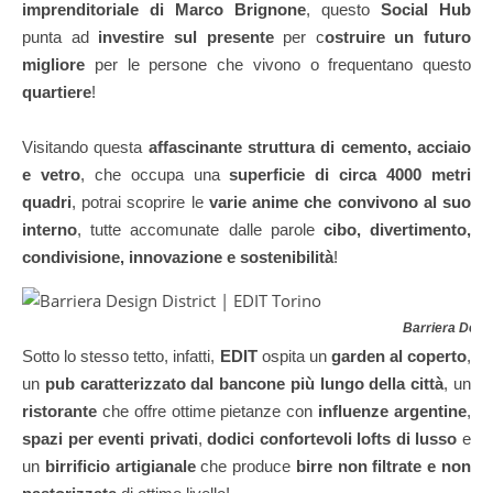
imprenditoriale di Marco Brignone
, questo
Social Hub
punta ad
investire sul presente
per c
ostruire un futuro
migliore
per le persone che vivono o frequentano questo
quartiere
!
Visitando questa
affascinante struttura di cemento, acciaio
e vetro
, che occupa una
superficie di circa 4000 metri
quadri
, potrai scoprire le
varie anime che convivono al suo
interno
, tutte accomunate dalle parole
cibo, divertimento,
condivisione, innovazione e sostenibilità
!
Barriera Desig
Sotto lo stesso tetto, infatti,
EDIT
ospita un
garden al coperto
,
un
pub caratterizzato dal bancone più lungo della città
, un
ristorante
che offre ottime pietanze con
influenze argentine
,
spazi per eventi privati
,
dodici confortevoli lofts di lusso
e
un
birrificio artigianale
che produce
birre non filtrate e non