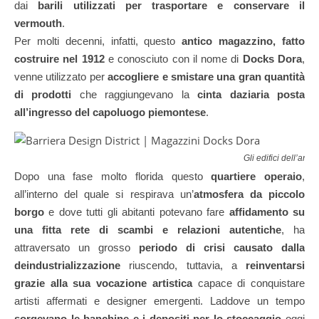
dai
barili utilizzati per trasportare e conservare il
vermouth
.
Per molti decenni, infatti, questo
antico magazzino, fatto
costruire nel 1912
e conosciuto con il nome di
Docks Dora
,
venne utilizzato per
accogliere e smistare una gran quantità
di prodotti
che raggiungevano la
cinta daziaria posta
all’ingresso del capoluogo piemontese
.
Gli edifici dell’anti
Dopo una fase molto florida questo
quartiere operaio
,
all’interno del quale si respirava un’
atmosfera da piccolo
borgo
e dove tutti gli abitanti potevano fare
affidamento su
una fitta rete di scambi e relazioni autentiche
, ha
attraversato un grosso
periodo di crisi causato dalla
deindustrializzazione
riuscendo, tuttavia, a
reinventarsi
grazie alla sua vocazione artistica
capace di conquistare
artisti affermati e designer emergenti. Laddove un tempo
sorgevano le banchine e i depositi per lo stoccaggio
oggi