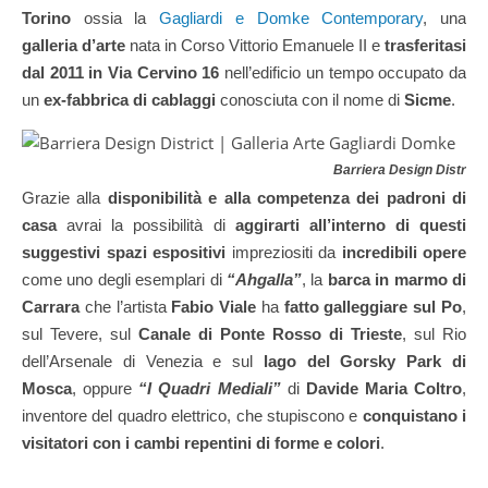
Torino
ossia la
Gagliardi e Domke Contemporary
, una
galleria d’arte
nata in Corso Vittorio Emanuele II e
trasferitasi
dal 2011 in Via Cervino 16
nell’edificio un tempo occupato da
un
ex-fabbrica di cablaggi
conosciuta con il nome di
Sicme
.
Barriera Design District
|
Grazie alla
disponibilità e alla competenza dei padroni di
casa
avrai la possibilità di
aggirarti all’interno di questi
suggestivi spazi espositivi
impreziositi da
incredibili opere
come uno degli esemplari di
“Ahgalla”
, la
barca in marmo di
Carrara
che l’artista
Fabio Viale
ha
fatto galleggiare sul Po
,
sul Tevere, sul
Canale di Ponte Rosso di Trieste
, sul Rio
dell’Arsenale di Venezia e sul
lago del Gorsky Park di
Mosca
, oppure
“I Quadri Mediali”
di
Davide Maria Coltro
,
inventore del quadro elettrico, che stupiscono e
conquistano i
visitatori con i cambi repentini di forme e colori
.