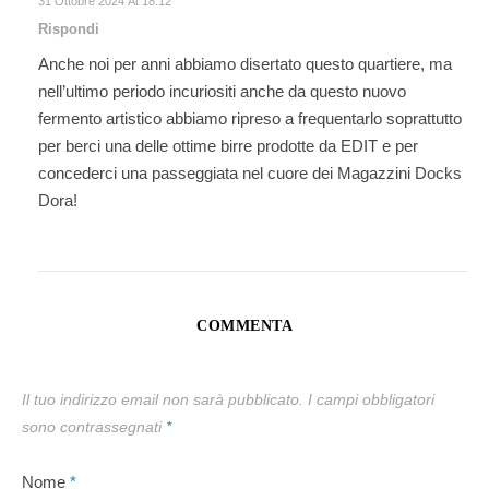
31 Ottobre 2024 At 18:12
Rispondi
Anche noi per anni abbiamo disertato questo quartiere, ma
nell’ultimo periodo incuriositi anche da questo nuovo
fermento artistico abbiamo ripreso a frequentarlo soprattutto
per berci una delle ottime birre prodotte da EDIT e per
concederci una passeggiata nel cuore dei Magazzini Docks
Dora!
COMMENTA
Il tuo indirizzo email non sarà pubblicato.
I campi obbligatori
sono contrassegnati
*
Nome
*