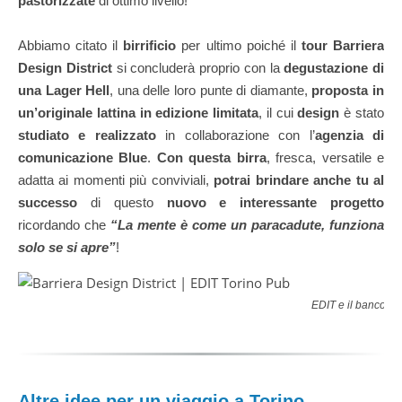
pastorizzate
di ottimo livello!
Abbiamo citato il
birrificio
per ultimo poiché il
tour Barriera
Design District
si concluderà proprio con la
degustazione di
una Lager Hell
, una delle loro punte di diamante,
proposta in
un’originale lattina in edizione limitata
, il cui
design
è stato
studiato e realizzato
in collaborazione con l’
agenzia di
comunicazione Blue
.
Con questa birra
, fresca, versatile e
adatta ai momenti più conviviali,
potrai brindare anche tu al
successo
di questo
nuovo e interessante progetto
ricordando che
“La mente è come un paracadute, funziona
solo se si apre”
!
EDIT e il bancone 
Altre idee per un viaggio a Torino