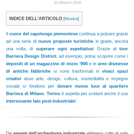
30 Ottobre 2024
INDICE DELL'ARTICOLO
[
Mostra
]
Il
cuore del capoluogo piemontese
continua a pulsare grazie
ad una serie di
nuove proposte turistiche
in grado, ancora
una volta, di
superare ogni aspettativa
! Grazie al
tour
Barriera Design District
, ad esempio, potrai scoprire come i
depositi di un magazzino di inizio ‘900
e le
aree dismesse
di antiche fabbriche
si sono trasformati in
vivaci spazi
creativi
dove arte, design, cultura, sostenibilità e impegno
sociale si fondono per
donare nuova luce al quartiere
Barriera di Milano
.
Torino
ti aspetta per svelarti anche il suo
interessante lato post-industriale
!
Da
amanti dell’archeologia industriale
abbiamo colto al volo