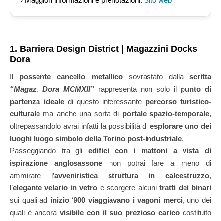
› Maggiori informazioni e prenotazioni:
Sito web
1. Barriera Design District | Magazzini Docks
Dora
Il
possente cancello metallico
sovrastato dalla
scritta
“Magaz. Dora MCMXII”
rappresenta non solo il
punto di
partenza ideale
di questo interessante
percorso turistico-
culturale
ma anche una sorta di
portale spazio-temporale
,
oltrepassandolo avrai infatti la possibilità di
esplorare uno dei
luoghi luogo simbolo della Torino post-industriale
.
Passeggiando tra gli
edifici con i mattoni a vista di
ispirazione anglosassone
non potrai fare a meno di
ammirare l’
avveniristica struttura in calcestruzzo
,
l’
elegante velario in vetro
e scorgere alcuni
tratti dei binari
sui quali ad
inizio ‘900 viaggiavano i vagoni merci
, uno dei
quali è ancora
visibile con il suo prezioso carico
costituito