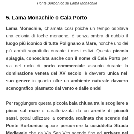
Ponte Borbonico su Lama Monachile
5. Lama Monachile o Cala Porto
Lama Monachile
, chiamata così poiché un tempo ospitava
una colonia di foche monache, è senza ombra di dubbio il
luogo più iconico di tutta Polignano a Mare
, nonché uno dei
più ambiti soprattutto durante i mesi estivi. Questa
piccola
spiaggia
, c
onosciuta anche con il nome di Cala Porto
per
via del ruolo di
porto commerciale
assunto durante la
dominazione veneta del XV secolo
, è davvero
unica nel
suo genere
in quanto offre un
ambiente naturale davvero
scenografico
plasmato dal vento e dalle onde
!
Per raggiungere questa
piccola baia chiusa tra le scogliere a
picco sul mare
e caratterizzata da un
arenile di piccoli
sassi
, potrai utilizzare la
comoda scalinata che scende dal
Ponte Borbonico
oppure
percorrere la cosiddetta Strada
Medievale
che da Via San Vito scende fino ad
arrivare nei