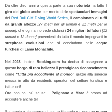
Da oltre dieci anni a questa parte la sua
notorietà
ha fatto il
giro del globo
anche per merito delle
spettacolari immagini
del
Red Bull Cliff Diving World Series
, il
campionato di tuffi
da grandi altezze
[27 metri per gli uomini e 21 metri per le
donne]
, che ogni anno vede sfidarsi i
24 migliori tuffatori
[12
uomini e 12 donne]
provenienti da tutto il mondo impegnanti in
strepitose evoluzioni
che si concludono nelle
acque
turchesi di Lama Monachile
.
Nel
2023
, inoltre,
Booking.com
ha deciso di assegnare a
questo
borgo di rara bellezza
il
prestigioso riconoscimento
come
“Città più accogliente al mondo”
grazie alla sinergia
messa in atto da residenti, operatori del settore turistico e
istituzioni!
Ora non hai più scuse…
Polignano a Mare
è pronta ad
accogliere anche te!
Sei pronto a ripercorrere il nostro itinerario e vivere un
nuovo