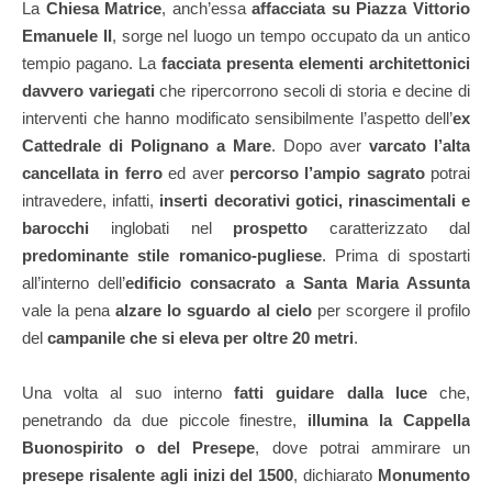
La
Chiesa Matrice
, anch’essa
affacciata su Piazza Vittorio
Emanuele II
, sorge nel luogo un tempo occupato da un antico
tempio pagano. La
facciata presenta elementi architettonici
davvero variegati
che ripercorrono secoli di storia e decine di
interventi che hanno modificato sensibilmente l’aspetto dell’
ex
Cattedrale di Polignano a Mare
. Dopo aver
varcato l’alta
cancellata in ferro
ed aver
percorso l’ampio sagrato
potrai
intravedere, infatti,
inserti decorativi gotici, rinascimentali e
barocchi
inglobati nel
prospetto
caratterizzato dal
predominante stile romanico-pugliese
. Prima di spostarti
all’interno dell’
edificio consacrato a Santa Maria Assunta
vale la pena
alzare lo sguardo al cielo
per scorgere il profilo
del
campanile che si eleva per oltre 20 metri
.
Una volta al suo interno
fatti guidare dalla luce
che,
penetrando da due piccole finestre,
illumina la Cappella
Buonospirito o del Presepe
, dove potrai ammirare un
presepe risalente agli inizi del 1500
, dichiarato
Monumento