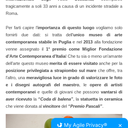
tragicamente a soli 33 anni a causa di un incidente stradale a
Roma.
Per farti capire l’
importanza di questo luogo
vogliamo solo
fornirti due dati: si tratta dell’
unico museo di arte
contemporanea stabile in Puglia
e nel
2013
alla fondazione
venne assegnato il
1° premio come Miglior Fondazione
d’Arte Contemporanea d’Italia
! Che tu sia o meno un’amante
dell’arte questo museo
merita di essere visitato
anche per la
posizione privilegiata a strapiombo sul mare
che offre, tra
l’altro, una
meravigliosa luce in grado di valorizzare le foto
e i disegni autografi del maestro
, le
opere di artisti
contemporanei
e quelle di giovani che possono
vantarsi di
aver ricevuto
la
“Coda di balena”
, la
statuetta in ceramica
che viene donata al
vincitore
del
“Premio Pascali”
.
My Agile Privacy®
✕