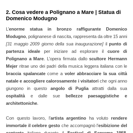
2. Cosa vedere a Polignano a Mare | Statua di
Domenico Modugno
L’
enorme statua in bronzo raffigurante Domenico
Modugno
, polignanese di nascita, rappresenta da oltre 15 anni
[31 maggio 2009 giorno della sua inaugurazione]
il
punto di
partenza ideale
per iniziare ad esplorare il
cuore di
Polignano a Mare
. L’opera firmata dallo
scultore Hermann
Mejer
ritrae uno dei padri della musica leggera italiana con le
braccia spalancate
come a
voler abbracciare la sua città
natale e accogliere calorosamente i visitatori
che ogni anno
giungono in questo
angolo di Puglia
attratti dalla sua
ospitalità
e dalle sue
bellezze paesaggistiche e
architettoniche
.
Con questo lavoro, l’
artista argentino
ha voluto
rendere
immortale il celebre gesto
che accompagnò l’
esibizione del
cantante
italiano durante il
Festival di Sanremo 1958
,