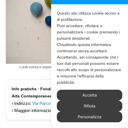
Questo sito utilizza cookie tecnici e
di profilazione.
Puoi accettare, rifiutare o
personalizzare i cookie premendo i
pulsanti desiderati.
Chiudendo questa informativa
continuerai senza accettare.
Accettando, sei consapevole che i
tuoi dati personali possono essere
L’arte colora e impreziosisce il cuore di
Polignano a Mare
raccolti allo scopo di personalizzare
e misurare l'efficacia della
pubblicità.
Info pratiche · Fondazione “Pino Pascali” Museo di
Accetta
Arte Contemporanea
› Indirizzo:
Via Parco del Lauro, 119
Rifiuta
› Maggiori informazioni:
Sito web
Personalizza