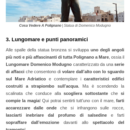
Cosa Vedere A Polignano
| Statua di Domenico Modugno
3. Lungomare e punti panoramici
Alle spalle della statua bronzea si sviluppa
uno degli angoli
più noti e più affascinanti di tutta Polignano a Mare
, ossia il
Lungomare Domenico Modugno
caratterizzato da una
serie
di affacci
che consentono di
volare dall’alto con lo sguardo
sul Mare Adriatico
e contemplare i
caratteristici edifici
costruiti a strapiombo sull’acqua
. Ma è scendendo la
scalinata che conduce alla
scogliera sottostante
che
si
compie la magia
! Qui potrai sentirti tutt’uno con il mare,
farti
accarezzare dalle onde
che si infrangono sulle rocce,
lasciarti inebriare dal profumo di salsedine
e farti
sopraffare dall’emozione
davanti allo
spettacolo del
tramonto
!