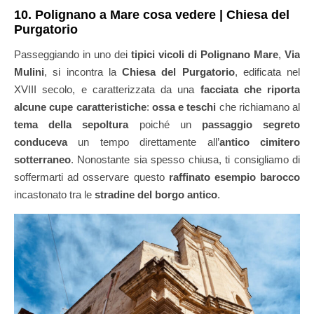
10. Polignano a Mare cosa vedere | Chiesa del
Purgatorio
Passeggiando in uno dei
tipici vicoli di Polignano Mare
,
Via
Mulini
, si incontra la
Chiesa del Purgatorio
, edificata nel
XVIII secolo, e caratterizzata da una
facciata che riporta
alcune cupe caratteristiche
:
ossa e teschi
che richiamano al
tema della sepoltura
poiché un
passaggio segreto
conduceva
un tempo direttamente all’
antico cimitero
sotterraneo
. Nonostante sia spesso chiusa, ti consigliamo di
soffermarti ad osservare questo
raffinato esempio barocco
incastonato tra le
stradine del borgo antico
.