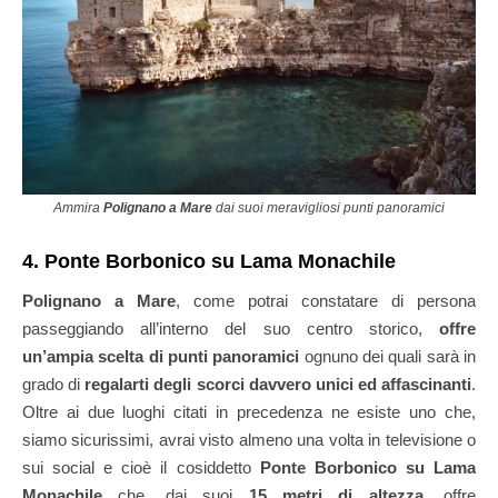
Ammira
Polignano a Mare
dai suoi meravigliosi punti panoramici
4. Ponte Borbonico su Lama Monachile
Polignano a Mare
, come potrai constatare di persona
passeggiando all’interno del suo centro storico,
offre
un’ampia scelta di punti panoramici
ognuno dei quali sarà in
grado di
regalarti degli scorci davvero unici ed affascinanti
.
Oltre ai due luoghi citati in precedenza ne esiste uno che,
siamo sicurissimi, avrai visto almeno una volta in televisione o
sui social e cioè il cosiddetto
Ponte Borbonico su Lama
Monachile
che, dai suoi
15 metri di altezza
, offre