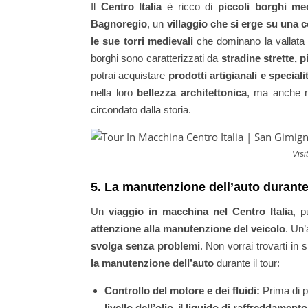
Il
Centro Italia
è ricco di
piccoli borghi med
Bagnoregio
, un
villaggio che si erge su una c
le sue torri medievali
che dominano la vallata
borghi sono caratterizzati da
stradine strette, 
potrai acquistare
prodotti artigianali e specia
nella loro
bellezza architettonica
, ma anche ne
circondato dalla storia.
Visi
5. La manutenzione dell’auto durante 
Un
viaggio in macchina nel Centro Italia
, 
attenzione alla manutenzione del veicolo
. Un
svolga senza problemi
. Non vorrai trovarti in s
la manutenzione dell’auto
durante il tour:
Controllo del motore e dei fluidi:
Prima di pa
livello dell’olio
, il
liquido di raffreddamento