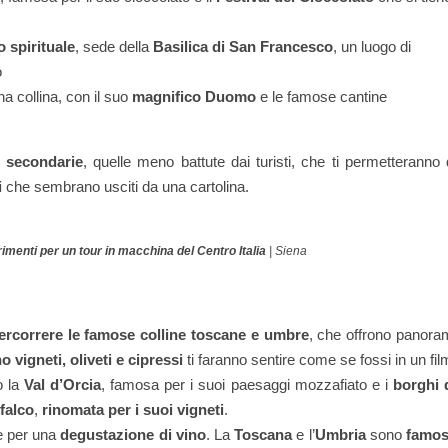
o spirituale
, sede della
Basilica di San Francesco
, un luogo di
o
a collina, con il suo
magnifico Duomo
e le famose cantine
e secondarie
, quelle meno battute dai turisti, che ti permetteranno 
i
che sembrano usciti da una cartolina.
imenti per un tour in macchina del Centro Italia
| Siena
ercorrere le famose colline toscane e umbre
, che offrono panora
 vigneti, oliveti e cipressi
ti faranno sentire come se fossi in un fil
o la
Val d’Orcia
, famosa per i suoi paesaggi mozzafiato e i
borghi 
falco
,
rinomata per i suoi vigneti
.
ne per una
degustazione di vino
. La
Toscana
e l’
Umbria
sono
famo