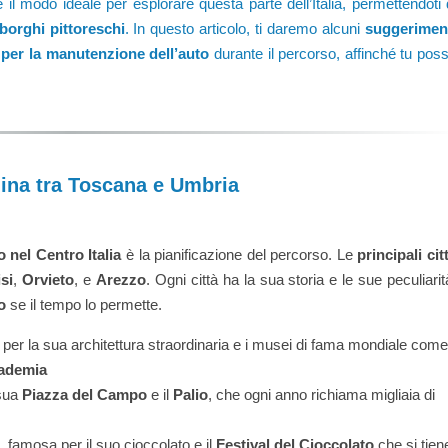
 il modo ideale per esplorare questa parte dell’Italia, permettendoti 
borghi pittoreschi
. In questo articolo, ti daremo alcuni
suggerimen
 per la manutenzione dell’auto
durante il percorso, affinché tu pos
hina tra Toscana e Umbria
 nel Centro Italia
è la pianificazione del percorso. Le
principali cit
si
,
Orvieto
, e
Arezzo
. Ogni città ha la sua storia e le sue peculiarit
o
se il tempo lo permette.
 per la sua architettura straordinaria e i musei di fama mondiale come
cademia
 sua
Piazza del Campo
e il
Palio
, che ogni anno richiama migliaia di
, famosa per il suo cioccolato e il
Festival del Cioccolato
che si tien