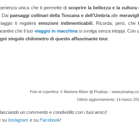
perienza unica che ti permette di
scoprire la bellezza e la cultura
. Dai
paesaggi collinari della Toscana e dell’Umbria
alle
meravigl
 viaggio ti regalerà
emozioni indimenticabili
. Ricorda, però, che
rantire che il tuo
viaggio in macchina
si svolga senza intoppi. Con 
gni singolo chilometro di questo affascinante tour
.
Foto di copertina: © Marlene Bitzer @ Pixabay – www.pixabay.c
Ultimo aggiornamento: 14 marzo 20
i lasciando un commento e condividilo con i tuoi amici!
e su
Instagram
e su
Facebook
!