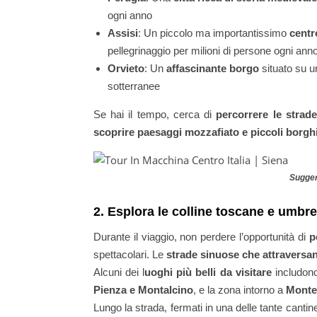
ogni anno
Assisi
: Un piccolo ma importantissimo
centr
pellegrinaggio per milioni di persone ogni ann
Orvieto
: Un
affascinante borgo
situato su un
sotterranee
Se hai il tempo, cerca di
percorrere le strad
scoprire paesaggi mozzafiato e piccoli borgh
Sugger
2. Esplora le colline toscane e umbre
Durante il viaggio, non perdere l’opportunità di
p
spettacolari. Le
strade sinuose che attraversano
Alcuni dei l
uoghi più belli da visitare
includon
Pienza e Montalcino
, e la zona intorno a
Monte
Lungo la strada, fermati in una delle tante canti