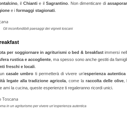
ontalcino
, il
Chianti
e il
Sagrantino
. Non dimenticare di
assapora
gione
e i
formaggi stagionati
.
Gli inconfondibili paesaggi dei vigneti toscani
reakfast
pta per soggiornare in agriturismi o bed & breakfast
immersi nel
fera rustica e accogliente
, ma spesso sono anche gestiti da famigl
nti freschi e locali
.
 un
casale umbro
ti permetterà di vivere un’
esperienza autentica
vità legate alla tradizione agricola
, come la
raccolta delle olive
, 
e ami la cucina, queste esperienze ti regaleranno ricordi unici.
rna in un agriturismo per vivere un’esperienza autentica