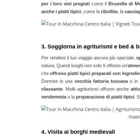
per i loro vini pregiati
come il
Brunello di M
anche i piatti tipici
, come la
ribollita
, la
caccia
3. Soggiorna in agriturismi e bed & b
Per rendere il tuo viaggio ancora più speciale,
o
natura. Questi luoghi non solo ti offrono un’
atmos
che
offrono piatti tipici preparati con ingredie
Dormire in una
vecchia fattoria toscana
o in
rilassante
. Molti agriturismi offrono anche
atti
vendemmia
o la
preparazione di piatti tipici
. S
Soggio
4. Visita ai borghi medievali