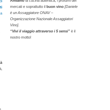
Amiamo
la cucina autentica, i profumi dei
di
mercati e soprattutto il
buon vino
[Daniele
ti
è un Assaggiatore ONAV –
sa
Organizzazione Nazionale Assaggiatori
Vino]
.
“Vivi il viaggio attraverso i 5 sensi”
è il
nostro motto!
tà
à,
e