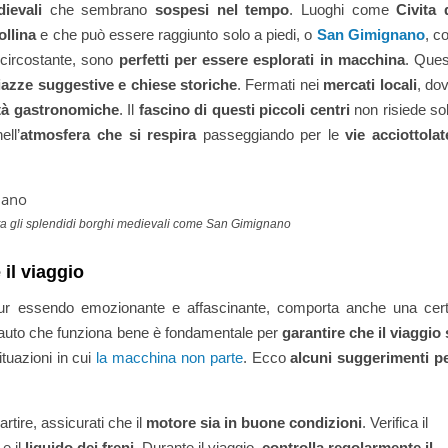
ievali
che sembrano
sospesi nel tempo
. Luoghi come
Civita 
ollina
e che può essere raggiunto solo a piedi, o
San Gimignano
, c
 circostante, sono
perfetti per essere esplorati in macchina
. Ques
piazze suggestive e chiese storiche
. Fermati nei
mercati locali
, do
lità gastronomiche
. Il
fascino di questi piccoli centri
non risiede so
ll’
atmosfera che si respira
passeggiando per le
vie acciottolat
ta gli splendidi borghi medievali come San Gimignano
il viaggio
pur essendo emozionante e affascinante, comporta anche una cer
’auto che funziona bene è fondamentale per
garantire che il viaggio 
ituazioni in cui
la macchina non parte
. Ecco
alcuni suggerimenti p
rtire, assicurati che il
motore sia in buone condizioni
. Verifica il
e il
liquido dei freni
. Durante il viaggio,
controlla regolarmente il