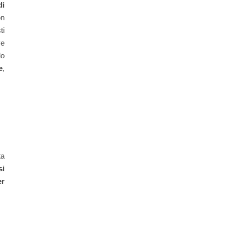
di
on
ti
ve
lo
e
,
ta
si
er