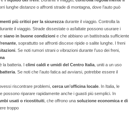
rri lunghe distanze o affronti strade di montagna, dove l’auto può
menti più critici per la sicurezza
durante il viaggio. Controlla la
durante il viaggio. Strade dissestate o asfaltate possono usurare i
he
siano in buone condizioni
e che abbiano un battistrada sufficient
frenante
, soprattutto se affronti discese ripide o salite lunghe. I freni
itazioni
. Se noti rumori strani o vibrazioni durante l’uso dei freni,
ema
 la batteria. I
climi caldi e umidi del Centro Italia
, uniti a un uso
batteria
. Se noti che l’auto fatica ad avviarsi, potrebbe essere il
ovessi riscontrare problemi,
cerca un’officina locale
. In Italia, le
e possono riparare rapidamente anche i guasti più semplici. In
mbi usati o ricostituiti
, che offrono una
soluzione economica e di
ere troppo