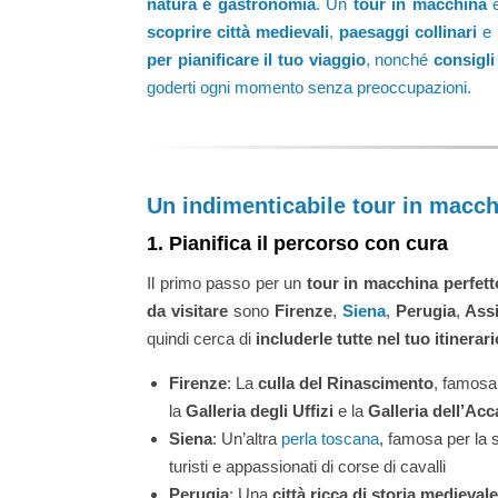
natura e gastronomia
. Un
tour in macchina
è
scoprire città medievali
,
paesaggi collinari
e
per pianificare il tuo viaggio
, nonché
consigli
goderti ogni momento senza preoccupazioni.
Un indimenticabile tour in macc
1. Pianifica il percorso con cura
Il primo passo per un
tour in macchina perfetto
da visitare
sono
Firenze
,
Siena
,
Perugia
,
Assi
quindi cerca di
includerle tutte nel tuo itinerari
Firenze
: La
culla del Rinascimento
, famosa
la
Galleria degli Uffizi
e la
Galleria dell’Ac
Siena
: Un’altra
perla toscana
, famosa per la
turisti e appassionati di corse di cavalli
Perugia
: Una
città ricca di storia medievale