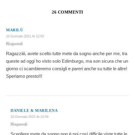
26 COMMENTI
MARILÙ
10 Gennaio 2021 At 12:55
Rispondi
Ragazziiii, avete scelto tutte mete da sogno anche per me, tra
queste ad oggi ho visto solo Edimburgo, ma son sicura che un
giorno ci scambieremo consigli e pareri anche su tutte le altre!
Speriamo presto!!!
DANIELE & MARILENA
10 Gennaio 2021 At 12:59
Rispondi
Scegliere mete da sogno non è poi così difficile viste tutte le