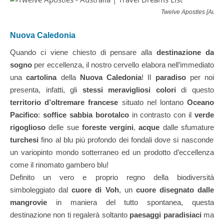
Twelve Apostles [Austr
Nuova Caledonia
Quando ci viene chiesto di pensare alla
destinazione da
sogno
per eccellenza, il nostro cervello elabora nell’immediato
una
cartolina
della
Nuova Caledonia
! Il
paradiso
per noi
presenta, infatti, gli
stessi
meravigliosi colori
di questo
territorio d’oltremare francese
situato nel lontano
Oceano
Pacifico
:
soffice sabbia borotalco
in contrasto con il
verde
rigoglioso
delle sue
foreste vergini
,
acque
dalle sfumature
turchesi
fino al blu più profondo dei fondali dove si nasconde
un variopinto mondo sotterraneo ed un prodotto d’eccellenza
come il rinomato gambero blu!
Definito un vero e proprio regno della biodiversità
simboleggiato dal
cuore di Voh
, un
cuore disegnato dalle
mangrovie
in maniera del tutto spontanea, questa
destinazione non ti regalerà soltanto
paesaggi paradisiaci
ma