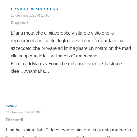
DANIELE & MARILENA
10 Gennaio 2021 At 15:10
Rispondi
E’ una meta che ci piacerebbe visitare e visto che lo
reputiamo il continente degli eccessi non c’era nulla di più
azzeccato che provare ad immaginare un nostro on the road
alla scoperta delle “prelibatezze” americane!
E’ colpa di Man vs Food che ci ha messo in testa strane
idee… Ahahhaha…
ANNA
11 Gennaio 2021 At 08:48
Rispondi
Una bellissima lista ? devo essere sincera, in questo momento