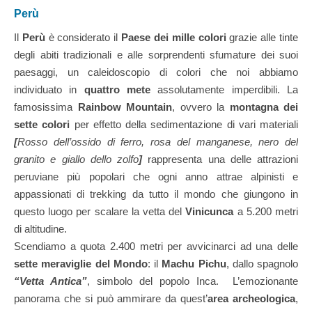
Perù
Il
Perù
è considerato il
Paese dei mille colori
grazie alle tinte
degli abiti tradizionali e alle sorprendenti sfumature dei suoi
paesaggi, un caleidoscopio di colori che noi abbiamo
individuato in
quattro mete
assolutamente imperdibili. La
famosissima
Rainbow Mountain
, ovvero la
montagna dei
sette colori
per effetto della sedimentazione di vari materiali
[
Rosso dell’ossido di ferro, rosa del manganese, nero del
granito e giallo dello zolfo
]
rappresenta una delle attrazioni
peruviane più popolari che ogni anno attrae alpinisti e
appassionati di trekking da tutto il mondo che giungono in
questo luogo per scalare la vetta del
Vinicunca
a 5.200 metri
di altitudine.
Scendiamo a quota 2.400 metri per avvicinarci ad una delle
sette meraviglie del Mondo
: il
Machu Pichu
, dallo spagnolo
“Vetta Antica”
, simbolo del popolo Inca. L’emozionante
panorama che si può ammirare da quest’
area archeologica
,