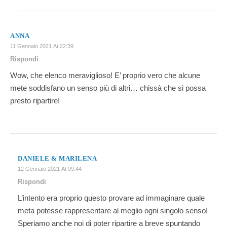
ANNA
11 Gennaio 2021 At 22:39
Rispondi
Wow, che elenco meraviglioso! E’ proprio vero che alcune
mete soddisfano un senso più di altri… chissà che si possa
presto ripartire!
DANIELE & MARILENA
12 Gennaio 2021 At 09:44
Rispondi
L’intento era proprio questo provare ad immaginare quale
meta potesse rappresentare al meglio ogni singolo senso!
Speriamo anche noi di poter ripartire a breve spuntando