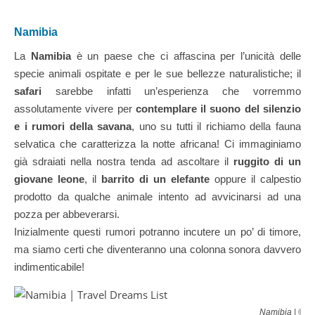
Namibia
La
Namibia
è un paese che ci affascina per l’unicità delle
specie animali ospitate e per le sue bellezze naturalistiche; il
safari
sarebbe infatti un’esperienza che vorremmo
assolutamente vivere per
contemplare il suono del silenzio
e i rumori della savana
, uno su tutti il richiamo della fauna
selvatica che caratterizza la notte africana! Ci immaginiamo
già sdraiati nella nostra tenda ad ascoltare il
ruggito di un
giovane leone
, il
barrito di un elefante
oppure il calpestio
prodotto da qualche animale intento ad avvicinarsi ad una
pozza per abbeverarsi.
Inizialmente questi rumori potranno incutere un po’ di timore,
ma siamo certi che diventeranno una colonna sonora davvero
indimenticabile!
Namibia | © E