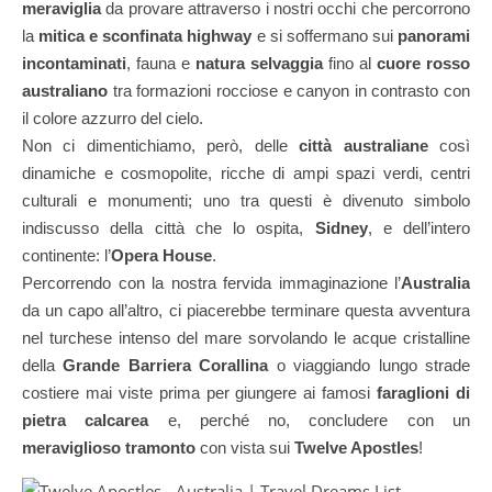
meraviglia
da provare attraverso i nostri occhi che percorrono
la
mitica e sconfinata highway
e si soffermano sui
panorami
incontaminati
, fauna e
natura selvaggia
fino al
cuore rosso
australiano
tra formazioni rocciose e canyon in contrasto con
il colore azzurro del cielo.
Non ci dimentichiamo, però, delle
città australiane
così
dinamiche e cosmopolite, ricche di ampi spazi verdi, centri
culturali e monumenti; uno tra questi è divenuto simbolo
indiscusso della città che lo ospita,
Sidney
, e dell’intero
continente: l’
Opera House
.
Percorrendo con la nostra fervida immaginazione l’
Australia
da un capo all’altro, ci piacerebbe terminare questa avventura
nel turchese intenso del mare sorvolando le acque cristalline
della
Grande Barriera Corallina
o viaggiando lungo strade
costiere mai viste prima per giungere ai famosi
faraglioni di
pietra calcarea
e, perché no, concludere con un
meraviglioso tramonto
con vista sui
Twelve Apostles
!