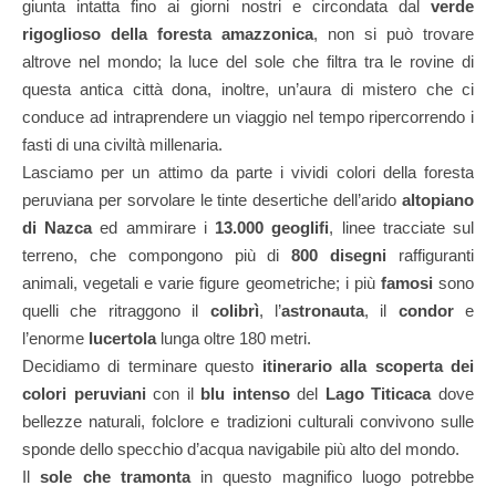
giunta intatta fino ai giorni nostri e circondata dal
verde
rigoglioso della foresta amazzonica
, non si può trovare
altrove nel mondo; la luce del sole che filtra tra le rovine di
questa antica città dona, inoltre, un’aura di mistero che ci
conduce ad intraprendere un viaggio nel tempo ripercorrendo i
fasti di una civiltà millenaria.
Lasciamo per un attimo da parte i vividi colori della foresta
peruviana per sorvolare le tinte desertiche dell’arido
altopiano
di Nazca
ed ammirare i
13.000 geoglifi
, linee tracciate sul
terreno, che compongono più di
800 disegni
raffiguranti
animali, vegetali e varie figure geometriche; i più
famosi
sono
quelli che ritraggono il
colibrì
, l’
astronauta
, il
condor
e
l’enorme
lucertola
lunga oltre 180 metri.
Decidiamo di terminare questo
itinerario alla scoperta dei
colori peruviani
con il
blu intenso
del
Lago Titicaca
dove
bellezze naturali, folclore e tradizioni culturali convivono sulle
sponde dello specchio d’acqua navigabile più alto del mondo.
Il
sole che tramonta
in questo magnifico luogo potrebbe