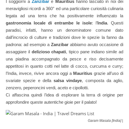
I soggiorni a
Zanzibar
e
Mauritius
hanno lasciato in noi dei
meravigliosi ricordi a 360° ed una particolare curiosità culinaria
legata ad una terra che ha positivamente influenzato la
gastronomia locale di entrambe le isole
: l’
India
. Questi
paradisi, infatti, hanno un denominatore comune dato
dall’incrocio di culture e tradizioni dove le spezie la fanno da
padrona: ad esempio a
Zanzibar
abbiamo avuto occasione di
assaggiare il
delizioso chapati
, tipico pane indiano simile ad
una piadina accompagnato da pesce e riso decisamente
appetitosi in quanto cotti nel latte di cocco, curcuma e curry;
l’India, invece, rivive ancora oggi a
Mauritius
grazie all’uso di
svariate spezie e della
salsa vindaye
, composta da aglio,
zenzero, peperoncini verdi, aceto e cipollotti.
Ci affascina quindi l’idea di esplorare la terra di origine per
approfondire queste autentiche gioie per il palato!
Garam Masala [India] | ©