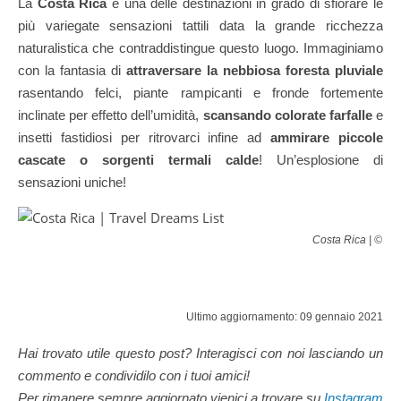
La
Costa Rica
è una delle destinazioni in grado di sfiorare le
più variegate sensazioni tattili data la grande ricchezza
naturalistica che contraddistingue questo luogo. Immaginiamo
con la fantasia di
attraversare la nebbiosa foresta pluviale
rasentando felci, piante rampicanti e fronde fortemente
inclinate per effetto dell’umidità,
scansando colorate farfalle
e
insetti fastidiosi per ritrovarci infine ad
ammirare piccole
cascate o sorgenti termali calde
! Un’esplosione di
sensazioni uniche!
Costa Rica | © Mi
Ultimo aggiornamento: 09 gennaio 2021
Hai trovato utile questo post? Interagisci con noi lasciando un
commento e condividilo con i tuoi amici!
Per rimanere sempre aggiornato vienici a trovare su
Instagram