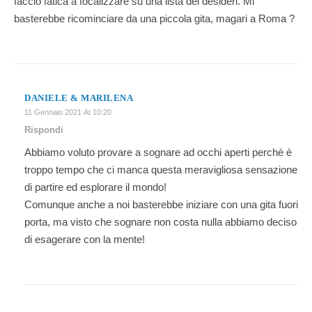
faccio fatica a focalizzare su una lista dei desideri. Mi
basterebbe ricominciare da una piccola gita, magari a Roma ?
DANIELE & MARILENA
11 Gennaio 2021 At 10:20
Rispondi
Abbiamo voluto provare a sognare ad occhi aperti perchè è
troppo tempo che ci manca questa meravigliosa sensazione
di partire ed esplorare il mondo!
Comunque anche a noi basterebbe iniziare con una gita fuori
porta, ma visto che sognare non costa nulla abbiamo deciso
di esagerare con la mente!