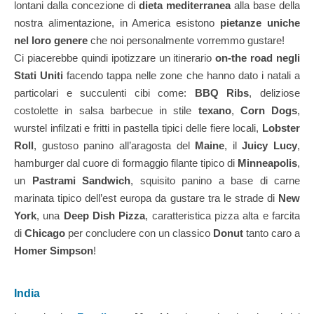
lontani dalla concezione di
dieta mediterranea
alla base della
nostra alimentazione, in America esistono
pietanze uniche
nel loro genere
che noi personalmente vorremmo gustare!
Ci piacerebbe quindi ipotizzare un itinerario
on-the road negli
Stati Uniti
facendo tappa nelle zone che hanno dato i natali a
particolari e succulenti cibi come:
BBQ Ribs
, deliziose
costolette in salsa barbecue in stile
texano
,
Corn Dogs
,
wurstel infilzati e fritti in pastella tipici delle fiere locali,
Lobster
Roll
, gustoso panino all’aragosta del
Maine
, il
Juicy Lucy
,
hamburger dal cuore di formaggio filante tipico di
Minneapolis
,
un
Pastrami Sandwich
, squisito panino a base di carne
marinata tipico dell’est europa da gustare tra le strade di
New
York
, una
Deep Dish Pizza
, caratteristica pizza alta e farcita
di
Chicago
per concludere con un classico
Donut
tanto caro a
Homer Simpson
!
India