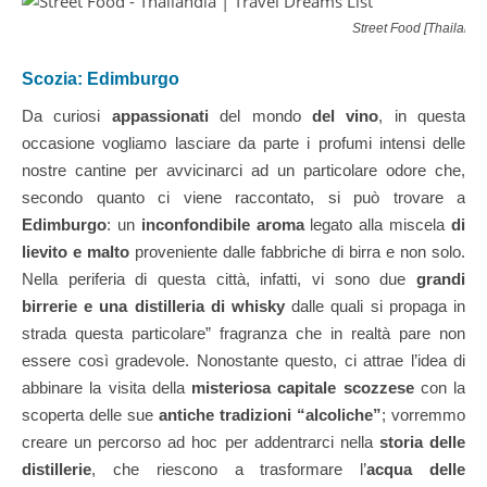
Street Food [Thailandi
Scozia: Edimburgo
Da curiosi
appassionati
del mondo
del vino
, in questa
occasione vogliamo lasciare da parte i profumi intensi delle
nostre cantine per avvicinarci ad un particolare odore che,
secondo quanto ci viene raccontato, si può trovare a
Edimburgo
: un
inconfondibile aroma
legato alla miscela
di
lievito e malto
proveniente dalle fabbriche di birra e non solo.
Nella periferia di questa città, infatti, vi sono due
grandi
birrerie e una distilleria di whisky
dalle quali si propaga in
strada questa particolare” fragranza che in realtà pare non
essere così gradevole. Nonostante questo, ci attrae l’idea di
abbinare la visita della
misteriosa capitale scozzese
con la
scoperta delle sue
antiche tradizioni “alcoliche”
; vorremmo
creare un percorso ad hoc per addentrarci nella
storia delle
distillerie
, che riescono a trasformare l’
acqua delle