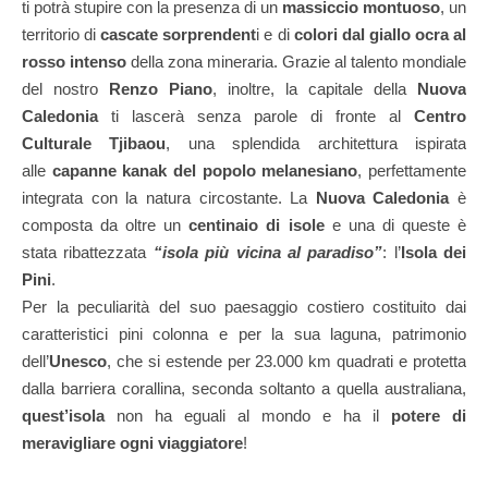
ti potrà stupire con la presenza di un
massiccio montuoso
, un
territorio di
cascate sorprendent
i e di
colori dal giallo ocra al
rosso intenso
della zona mineraria. Grazie al talento mondiale
del nostro
Renzo Piano
, inoltre, la capitale della
Nuova
Caledonia
ti lascerà senza parole di fronte al
Centro
Culturale Tjibaou
, una splendida architettura ispirata
alle
capanne kanak del popolo melanesiano
, perfettamente
integrata con la natura circostante. La
Nuova Caledonia
è
composta da oltre un
centinaio di isole
e una di queste è
stata ribattezzata
“isola più vicina al paradiso”
: l’
Isola dei
Pini
.
Per la peculiarità del suo paesaggio costiero costituito dai
caratteristici pini colonna e per la sua laguna, patrimonio
dell’
Unesco
, che si estende per 23.000 km quadrati e protetta
dalla barriera corallina, seconda soltanto a quella australiana,
quest’isola
non ha eguali al mondo e ha il
potere di
meravigliare ogni viaggiatore
!