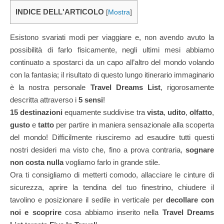
INDICE DELL'ARTICOLO
[
Mostra
]
Esistono svariati modi per viaggiare e, non avendo avuto la
possibilità di farlo fisicamente, negli ultimi mesi abbiamo
continuato a spostarci da un capo all’altro del mondo volando
con la fantasia; il risultato di questo lungo itinerario immaginario
è la nostra personale
Travel Dreams List
, rigorosamente
descritta attraverso i
5 sensi
!
15 destinazioni
equamente suddivise tra
vista
,
udito
,
olfatto
,
gusto
e
tatto
per partire in maniera sensazionale alla scoperta
del mondo! Difficilmente riusciremo ad esaudire tutti questi
nostri desideri ma visto che, fino a prova contraria,
sognare
non costa nulla
vogliamo farlo in grande stile.
Ora ti consigliamo di metterti comodo, allacciare le cinture di
sicurezza, aprire la tendina del tuo finestrino, chiudere il
tavolino e posizionare il sedile in verticale per
decollare con
noi e scoprire
cosa abbiamo inserito nella
Travel Dreams