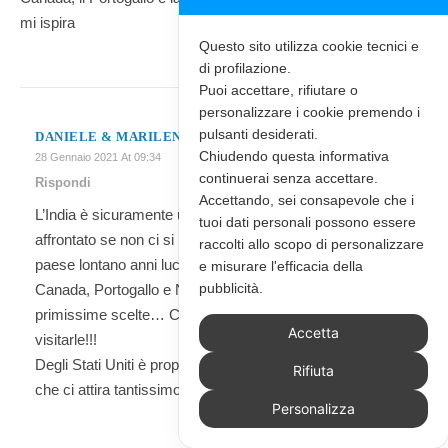
mi ispira
Questo sito utilizza cookie tecnici e
di profilazione.
Puoi accettare, rifiutare o
personalizzare i cookie premendo i
pulsanti desiderati.
DANIELE & MARILENA
Chiudendo questa informativa
28 Gennaio 2021 At 09:34
continuerai senza accettare.
Rispondi
Accettando, sei consapevole che i
L’India è sicuramente uno di quei viaggi che non va
tuoi dati personali possono essere
affrontato se non ci si prepara per bene ad affrontare un
raccolti allo scopo di personalizzare
paese lontano anni luce dal nostro.
e misurare l'efficacia della
pubblicità.
Canada, Portogallo e Namibia sono anche le nostre
primissime scelte… Chissà se e quando riusciremo a
Accetta
visitarle!!!
Degli Stati Uniti è proprio la varietà dei cibi alla Man vs Food
Rifiuta
che ci attira tantissimo!
Personalizza