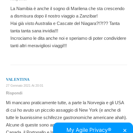
La Namibia è anche il sogno di Marilena che sta crescendo
a dismisura dopo il nostro viaggio a Zanzibar!
Hai già visto Australia e Cascate del Niagara?!?!?? Tanta
tanta tanta sana invidia!!!
Incrociamo le dita anche noi e speriamo di poter condividere
tanti altri meravigliosi viaggi!!!
VALENTINA
27 Gennaio 2021 At 20:01
Rispondi
Mi mancano praticamente tutte, a parte la Norvegia e gli USA
di cui ho avuto un piccolo assaggio di New York (e anche di
tutte le buonissime schifezze gastronomiche americane ahah).
Alcune di queste sono anche sulla mia lista, in particolare il
My Agile Privacy®
✕
Canada, il Portogallo e la Namibia. L’India invece non so…non