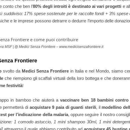
ne conto che ben l’
80% degli introiti
è
destinato ai vari progetti
e al
osì suddiviso: 17% spese sostenute per le raccolte fondi + 3% spese 
siche e le imprese possono detrarre o dedurre l’importo delle donazio
ra MSF | @ Medici Senza Frontiere – www.medicisenzafrontiere.it
Senza Frontiere
o
svolto da
Medici Senza Frontiere
in Italia e nel Mondo, siamo cer
le
che riempiono gli scaffali virtuali della loro bottega e che doneran
me festività
!
appo in bamboo che aiuterà a
vaccinare ben 18 bambini contro 
 permetterà di
acquistare 9 paia di guanti sterili
, il
modellino del
est per l’indicazione della malaria
, oppure seguire il nostro consigl
zione: 1 comodo astuccio, 1 mini shampoo 30ml, 1 mini detergen
i]
attraverso il quale abbiamo contribuito ad
acquistare 45 bustine 