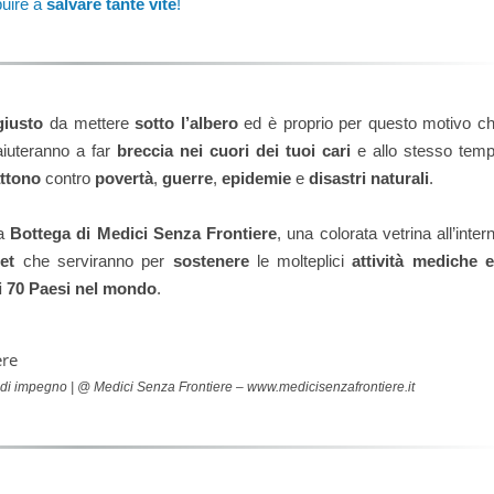
buire a
salvare tante vite
!
giusto
da mettere
sotto l’albero
ed è proprio per questo motivo c
aiuteranno a far
breccia nei cuori dei tuoi cari
e allo stesso tem
ttono
contro
povertà
,
guerre
,
epidemie
e
disastri naturali
.
la
Bottega di Medici Senza Frontiere
, una colorata vetrina all’inter
et
che serviranno per
sostenere
le molteplici
attività mediche 
di 70 Paesi nel mondo
.
 di impegno | @ Medici Senza Frontiere – www.medicisenzafrontiere.it