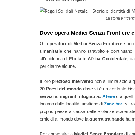
La storia e l’iden
Dove opera Medici Senza Frontiere e
Gli
operatori di Medici Senza Frontiere
sono 
umanitarie
che hanno stravolto e continuano a
all’epidemia di
Ebola in Africa Occidentale
, da
per citarne alcune.
Il loro
prezioso intervento
non si limita solo a
70 Paesi del mondo
dove vi è un costante bi
servizi ai migranti rifugiati
ad
Atene
o a quelli
lontano dalle località turistiche di
Zanzibar
, si t
proprio paese a causa delle violenze scatenat
omicidi al mondo dove la
guerra tra bande
ha me
Per consentire a
Medici Senza Frontiere
di co