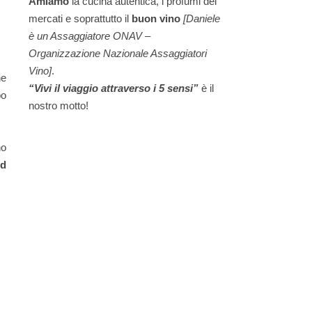
Amiamo
la cucina autentica, i profumi dei
mercati e soprattutto il
buon vino
[Daniele
è un Assaggiatore ONAV –
Organizzazione Nazionale Assaggiatori
Vino]
.
he
“Vivi il viaggio attraverso i 5 sensi”
è il
po
nostro motto!
no
ed