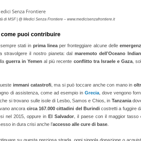
tità di MSF | @ Medici Senza Frontiere – www.medicisenzafrontiere.it
 come puoi contribuire
sempre stati in
prima linea
per fronteggiare alcune delle
emergen
 stravolgere il nostro pianeta: dal
maremoto dell’Oceano India
lla
guerra in Yemen
al più recente
conflitto tra Israele e Gaza
, so
 queste
immani catastrofi
, ma si può toccare anche con mano in
olt
sogno di assistenza, come ad esempio in
Grecia
, dove vengono forni
 che si trovano sulle isole di Lesbo, Samos e Chios, in
Tanzania
dov
rovano ancora
circa 167.000 cittadini del Burindi
costretti a fuggire d
esi nel 2015, oppure in
El Salvador
, il paese con il maggior tasso 
sso in dura crisi anche l’
accesso alle cure di base
.
ntinuare su questa preziosa strada, ogni singola donazione o acquis