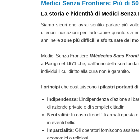
Medici Senza Frontiere: Più di 5
La storia e l’identità di Medici Senza
Siamo sicuri che avrai sentito parlare più volt
ulteriori indicazioni per farti capire quanto sia i
m
anni nelle
zone più difficili e sfortunate del m
Medici Senza Frontiere
[Médecins Sans Front
a
Parigi
nel
1971
che, dall’anno della sua fondaz
individui il cui diritto alla cura non è garantito.
I
principi
che costituiscono i
pilastri portanti 
Indipendenza:
L’indipendenza d’azione si bas
di aziende private e di semplici cittadini
Neutralità:
In caso di conflitti armati questa
in eventi bellici
Imparzialità:
Gli operatori forniscono assiste
economici o religiosi