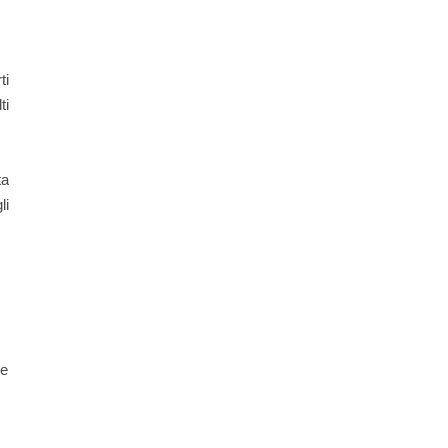
ti
ti
ta
li
te