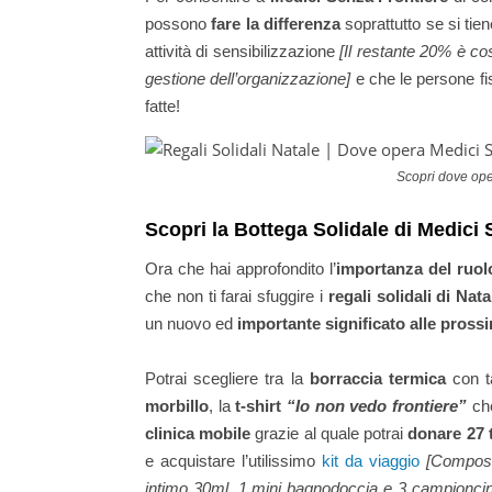
possono
fare la differenza
soprattutto se si tie
attività di sensibilizzazione
[Il restante 20% è c
gestione dell’organizzazione]
e che le persone fi
fatte!
Scopri dove ope
Scopri la Bottega Solidale di Medici 
Ora che hai approfondito l’
importanza del ruol
che non ti farai sfuggire i
regali solidali di Nata
un nuovo ed
importante significato alle prossi
Potrai scegliere tra la
borraccia termica
con t
morbillo
, la
t-shirt
“Io non vedo frontiere”
che
clinica mobile
grazie al quale potrai
donare 27 t
e acquistare l’utilissimo
kit da viaggio
[Composi
intimo 30ml, 1 mini bagnodoccia e 3 campioncin