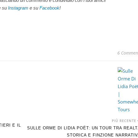
i lasciando un commento e condividilo con i tuoi amici!
e su
Instagram
e su
Facebook
!
6 Commen
PIÙ RECENTE
IERI E IL
SULLE ORME DI LIDIA POËT: UN TOUR TRA REAL
STORICA E FINZIONE NARRATI