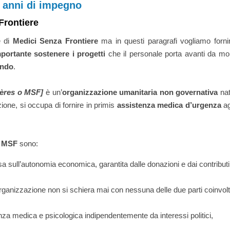
0 anni di impegno
 Frontiere
e di
Medici Senza Frontiere
ma in questi paragrafi vogliamo fornir
portante sostenere i progetti
che il personale porta avanti da mol
ondo
.
ières o MSF]
è un’
organizzazione umanitaria non governativa
na
ione, si occupa di fornire in primis
assistenza medica d’urgenza
ag
di MSF
sono:
a sull’autonomia economica, garantita dalle donazioni e dai contributi
 organizzazione non si schiera mai con nessuna delle due parti coinvol
nza medica e psicologica indipendentemente da interessi politici,