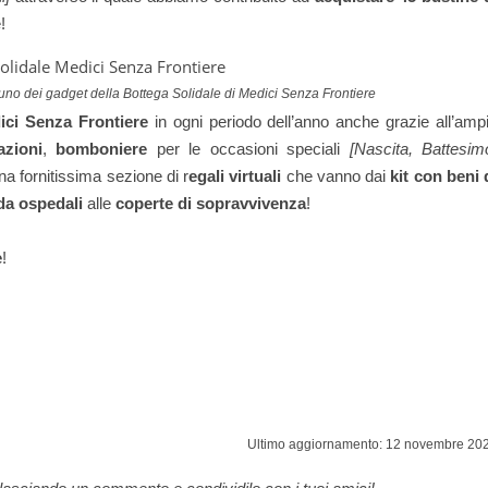
!
, uno dei gadget della Bottega Solidale di Medici Senza Frontiere
ici Senza Frontiere
in ogni periodo dell’anno anche grazie all’amp
azioni
,
bomboniere
per le occasioni speciali
[Nascita, Battesim
a fornitissima sezione di r
egali virtuali
che vanno dai
kit con beni 
 da ospedali
alle
coperte di sopravvivenza
!
e
!
Ultimo aggiornamento: 12 novembre 20