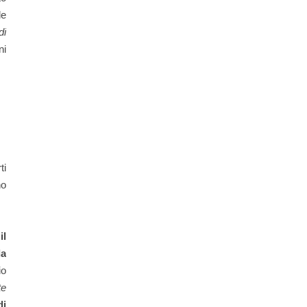
le
di
ni
ti
no
il
la
io
te
di