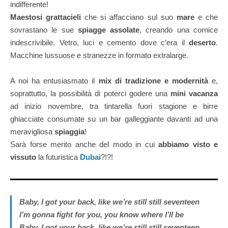
indifferente!
Maestosi grattacieli
che si affacciano sul suo
mare
e che
sovrastano le sue
spiagge
assolate
, creando una cornice
indescrivibile. Vetro, luci e cemento dove c’era il
deserto
.
Macchine lussuose e stranezze in formato extralarge.
A noi ha entusiasmato il
mix di tradizione e modernità
e,
soprattutto, la possibilità di poterci godere una
mini vacanza
ad inizio novembre, tra tintarella fuori stagione e birre
ghiacciate consumate su un bar galleggiante davanti ad una
meravigliosa
spiaggia
!
Sarà forse merito anche del modo in cui
abbiamo visto e
vissuto
la futuristica
Dubai
?!?!
Baby, I got your back, like we’re still still seventeen
I’m gonna fight for you, you know where I’ll be
Baby, I got your back, like we’re still still seventeen