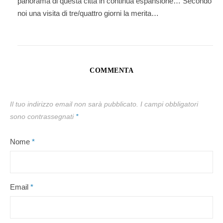
panorama di questa città in continua espansione… Secondo
noi una visita di tre/quattro giorni la merita…
COMMENTA
Il tuo indirizzo email non sarà pubblicato.
I campi obbligatori
sono contrassegnati
*
Nome
*
Email
*