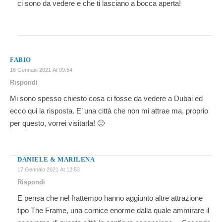
ci sono da vedere e che ti lasciano a bocca aperta!
FABIO
16 Gennaio 2021 At 09:54
Rispondi
Mi sono spesso chiesto cosa ci fosse da vedere a Dubai ed
ecco qui la risposta. E’ una città che non mi attrae ma, proprio
per questo, vorrei visitarla! 🙂
DANIELE & MARILENA
17 Gennaio 2021 At 12:53
Rispondi
E pensa che nel frattempo hanno aggiunto altre attrazione
tipo The Frame, una cornice enorme dalla quale ammirare il