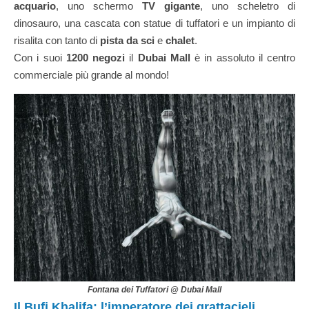
acquario
, uno schermo
TV gigante
, uno scheletro di
dinosauro, una cascata con statue di tuffatori e un impianto di
risalita con tanto di
pista da sci
e
chalet
.
Con i suoi
1200 negozi
il
Dubai Mall
è in assoluto il centro
commerciale più grande al mondo!
Fontana dei Tuffatori @ Dubai Mall
Il Bufj Khalifa: l’imperatore dei grattacieli