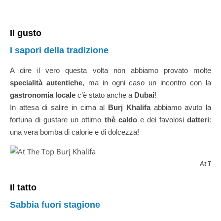
Il gusto
I sapori della tradizione
A dire il vero questa volta non abbiamo provato molte
specialità autentiche
, ma in ogni caso un incontro con la
gastronomia locale
c’è stato anche a
Dubai
!
In attesa di salire in cima al
Burj Khalifa
abbiamo avuto la
fortuna di gustare un ottimo
thè caldo
e dei favolosi
datteri
:
una vera bomba di calorie e di dolcezza!
At The 
Il tatto
Sabbia fuori stagione