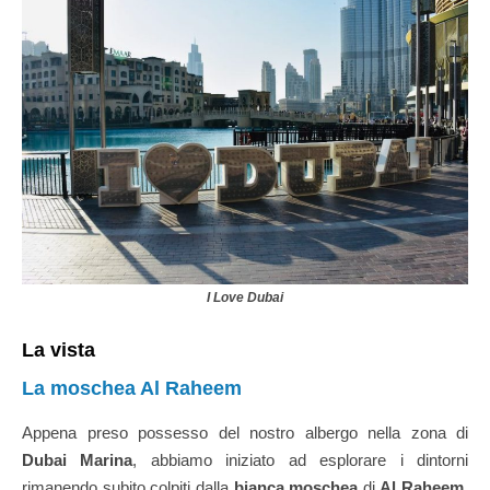
I Love Dubai
La vista
La moschea Al Raheem
Appena preso possesso del nostro albergo nella zona di
Dubai Marina
, abbiamo iniziato ad esplorare i dintorni
rimanendo subito colpiti dalla
bianca moschea
di
Al Raheem
.