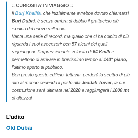
:: CURIOSITA’ IN VIAGGIO ::
Il
Burj Khalifa
, che inizialmente avrebbe dovuto chiamarsi
Burj Dubai
, è senza ombra di dubbio il grattacielo più
iconico del nuovo millennio.
Vanta una serie di record, ma quello che ci ha colpito di più
riguarda i suoi ascensori: ben
57
alcuni dei quali
raggiungono l’impressionante velocità di
64 Km/h
e
permettono di arrivare in brevissimo tempo al
148° piano
,
l’ultimo aperto al pubblico.
Ben presto questo edificio, tuttavia, perderà lo scettro di più
alto al mondo cedendo il posto alla
Jeddah Tower
, la cui
costruzione sarà ultimata nel
2020
e raggiungerà i
1000 mt
di altezza!
L’udito
Old Dubai