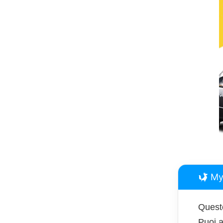
My
Questo
Puoi a