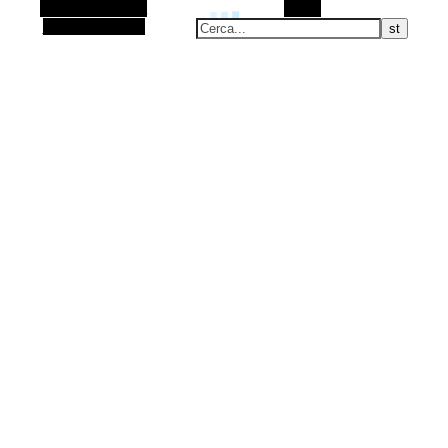
Barra laterale Alt
Cerca
Articolo casuale