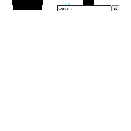
Barra laterale Alt
Cerca
Articolo casuale