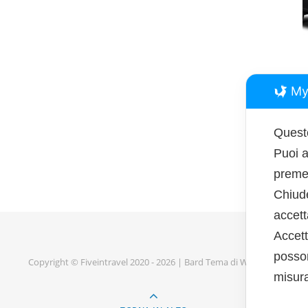
My
Questo
Puoi a
premen
Chiud
accet
Accett
posson
Copyright © Fiveintravel 2020 - 2026 |
Bard Tema di
WP Royal
.
misura