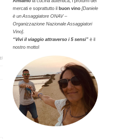
Amiamo
la cucina autentica, i profumi dei
mercati e soprattutto il
buon vino
[Daniele
è un Assaggiatore ONAV –
Organizzazione Nazionale Assaggiatori
Vino]
.
“Vivi il viaggio attraverso i 5 sensi”
è il
nostro motto!
ti