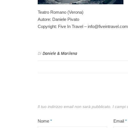
Teatro Romano (Verona)
Autore: Daniele Pivato
Copyright: Five In Travel – info@fiveintravel.com
Di
Daniele & Marilena
Il tuo indirizzo email non sarà pubblicato.
I campi 
Nome
*
Email
*