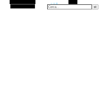
Barra laterale Alt
Cerca
Articolo casuale