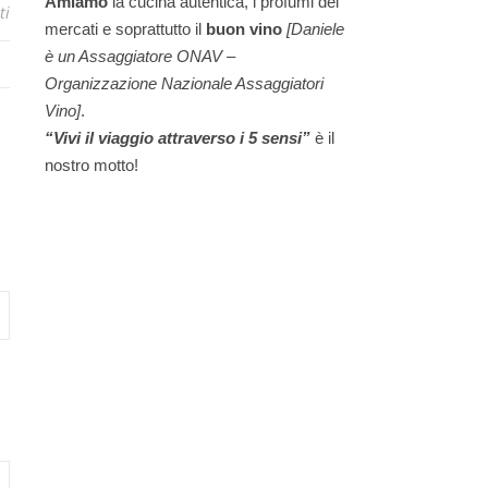
Amiamo
la cucina autentica, i profumi dei
ti
mercati e soprattutto il
buon vino
[Daniele
è un Assaggiatore ONAV –
Organizzazione Nazionale Assaggiatori
Vino]
.
“Vivi il viaggio attraverso i 5 sensi”
è il
nostro motto!