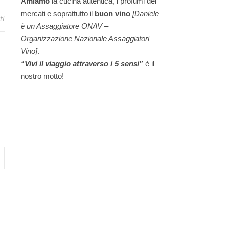
Amiamo
la cucina autentica, i profumi dei
mercati e soprattutto il
buon vino
[Daniele
ti
è un Assaggiatore ONAV –
Organizzazione Nazionale Assaggiatori
Vino]
.
“Vivi il viaggio attraverso i 5 sensi”
è il
nostro motto!