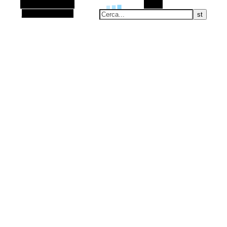
Barra laterale Alt
Cerca
Articolo casuale