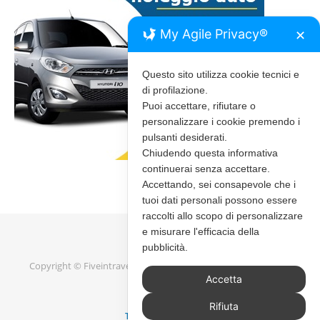
My Agile Privacy®
✕
Questo sito utilizza cookie tecnici e
di profilazione.
Puoi accettare, rifiutare o
personalizzare i cookie premendo i
pulsanti desiderati.
Chiudendo questa informativa
continuerai senza accettare.
Accettando, sei consapevole che i
tuoi dati personali possono essere
raccolti allo scopo di personalizzare
e misurare l'efficacia della
pubblicità.
Copyright © Fiveintravel 2020 - 2026 |
Bard Tema di
WP Royal
.
Accetta
Rifiuta
TORNA IN ALTO