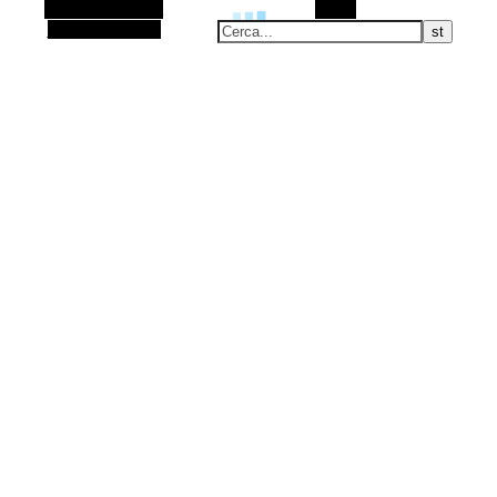
Barra laterale Alt
Cerca
Articolo casuale