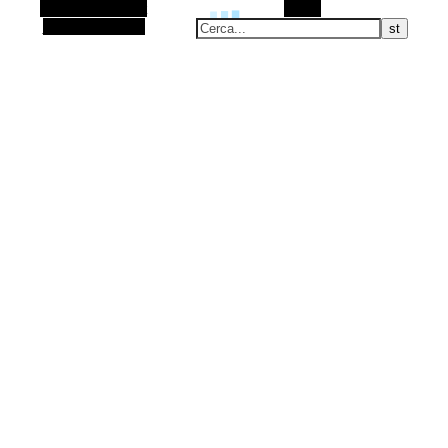
Barra laterale Alt
Cerca
Articolo casuale