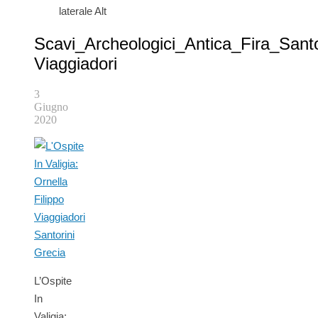
laterale Alt
Scavi_Archeologici_Antica_Fira_Santo
Viaggiadori
3
Giugno
2020
L’Ospite
In
Valigia: