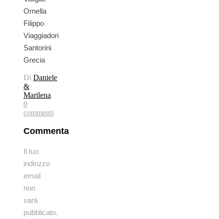
Ornella
Filippo
Viaggiadori
Santorini
Grecia
Di
Daniele
&
Marilena
0
commenti
Commenta
Il tuo
indirizzo
email
non
sarà
pubblicato.