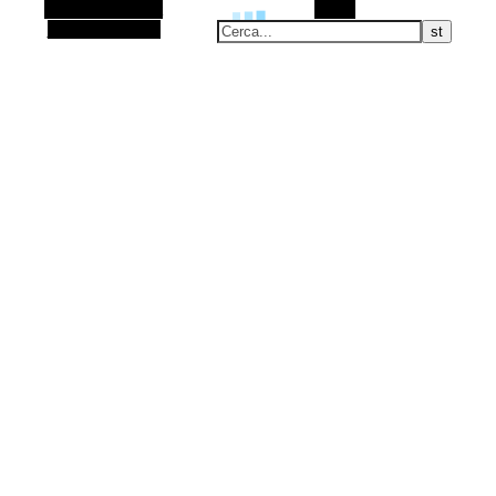
Barra laterale Alt
Cerca
Articolo casuale