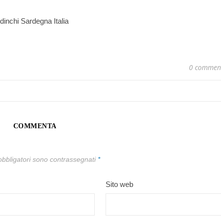
dinchi Sardegna Italia
0 commen
COMMENTA
obbligatori sono contrassegnati
*
Sito web