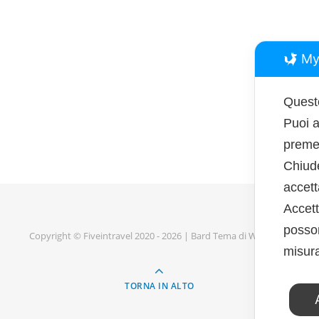
My
Questo
Puoi a
premen
Chiud
accet
Accett
posson
Copyright © Fiveintravel 2020 - 2026 |
Bard Tema di
WP Royal
.
misura
TORNA IN ALTO