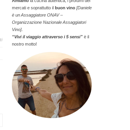
Amiamo
la cucina autentica, i profumi dei
mercati e soprattutto il
buon vino
[Daniele
è un Assaggiatore ONAV –
Organizzazione Nazionale Assaggiatori
Vino]
.
“Vivi il viaggio attraverso i 5 sensi”
è il
ti
nostro motto!