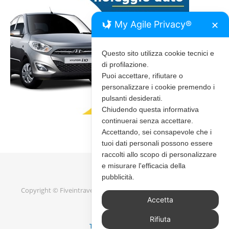
My Agile Privacy®
✕
Questo sito utilizza cookie tecnici e
di profilazione.
Puoi accettare, rifiutare o
personalizzare i cookie premendo i
pulsanti desiderati.
Chiudendo questa informativa
continuerai senza accettare.
Accettando, sei consapevole che i
tuoi dati personali possono essere
raccolti allo scopo di personalizzare
e misurare l'efficacia della
pubblicità.
Copyright © Fiveintravel 2020 - 2026 |
Bard Tema di
WP Royal
.
Accetta
Rifiuta
TORNA IN ALTO