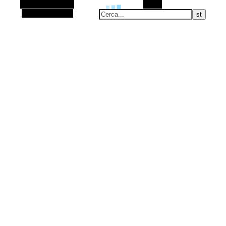
Barra laterale Alt
Cerca
Articolo casuale