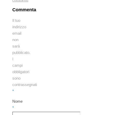
commenti
Commenta
Il tuo
indirizzo
email
non
sarà
pubblicato.
I
campi
obbligatori
sono
contrassegnati
*
Nome
*