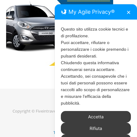
My Agile Privacy®
✕
Questo sito utilizza cookie tecnici e
di profilazione.
Puoi accettare, rifiutare o
personalizzare i cookie premendo i
pulsanti desiderati.
Chiudendo questa informativa
continuerai senza accettare.
Accettando, sei consapevole che i
tuoi dati personali possono essere
raccolti allo scopo di personalizzare
e misurare l'efficacia della
pubblicità.
Copyright © Fiveintravel 2020 - 2026 |
Bard Tema di
WP Royal
.
Accetta
Rifiuta
TORNA IN ALTO