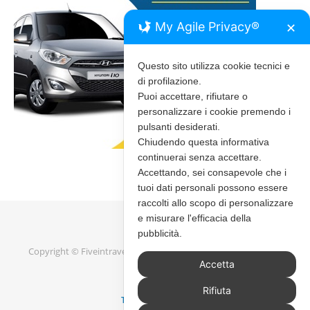
My Agile Privacy®
✕
Questo sito utilizza cookie tecnici e
di profilazione.
Puoi accettare, rifiutare o
personalizzare i cookie premendo i
pulsanti desiderati.
Chiudendo questa informativa
continuerai senza accettare.
Accettando, sei consapevole che i
tuoi dati personali possono essere
raccolti allo scopo di personalizzare
e misurare l'efficacia della
pubblicità.
Copyright © Fiveintravel 2020 - 2026 |
Bard Tema di
WP Royal
.
Accetta
Rifiuta
TORNA IN ALTO