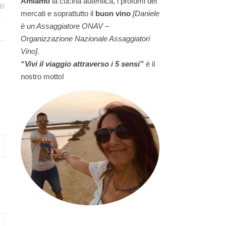
Amiamo
la cucina autentica, i profumi dei
ti
mercati e soprattutto il
buon vino
[Daniele
è un Assaggiatore ONAV –
Organizzazione Nazionale Assaggiatori
Vino]
.
“Vivi il viaggio attraverso i 5 sensi”
è il
nostro motto!