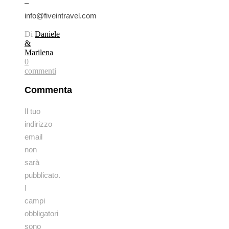
–
info@fiveintravel.com
Di
Daniele
&
Marilena
0
commenti
Commenta
Il tuo
indirizzo
email
non
sarà
pubblicato.
I
campi
obbligatori
sono