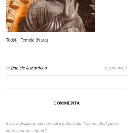
Todai-ji Temple (Nara)
Di
Daniele & Marilena
0 commenti
COMMENTA
Il tuo indirizzo email non sarà pubblicato.
I campi obbligatori
sono contrassegnati
*