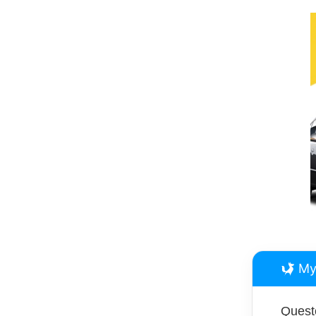
My
Questo