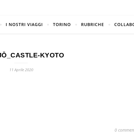
I NOSTRI VIAGGI
TORINO
RUBRICHE
COLLAB
_JŌ_CASTLE-KYOTO
11 Aprile 2020
0 commen