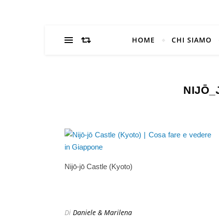
HOME
CHI SIAMO
NIJŌ
Nijō-jō Castle (Kyoto)
Di
Daniele & Marilena