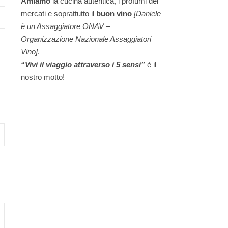
Amiamo
la cucina autentica, i profumi dei
mercati e soprattutto il
buon vino
[Daniele
è un Assaggiatore ONAV –
Organizzazione Nazionale Assaggiatori
Vino]
.
“Vivi il viaggio attraverso i 5 sensi”
è il
nostro motto!