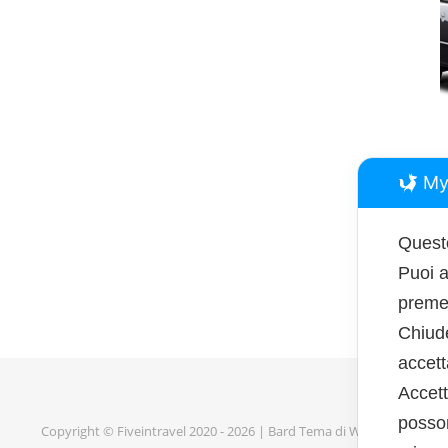
My
Questo
Puoi a
premen
Chiud
accet
Accett
posson
Copyright © Fiveintravel 2020 - 2026 |
Bard Tema di
WP Royal
.