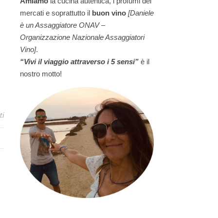
Amiamo
la cucina autentica, i profumi dei
mercati e soprattutto il
buon vino
[Daniele
è un Assaggiatore ONAV –
Organizzazione Nazionale Assaggiatori
Vino]
.
“Vivi il viaggio attraverso i 5 sensi”
è il
nostro motto!
ti