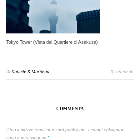
Tokyo Tower (Vista dal Quartiere di Asakusa)
Di
Daniele & Marilena
0 commenti
COMMENTA
Il tuo indirizzo email non sarà pubblicato.
I campi obbligatori
sono contrassegnati
*