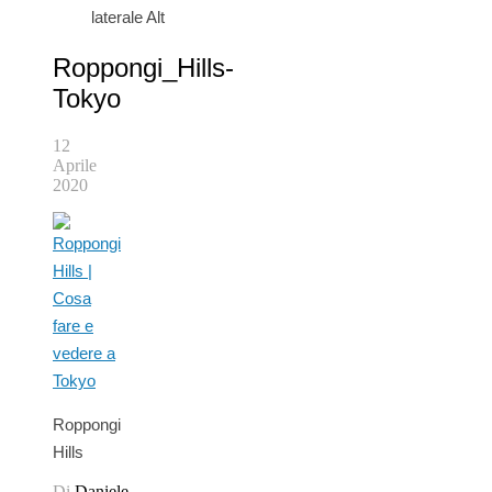
laterale Alt
Roppongi_Hills-
Tokyo
12
Aprile
2020
Roppongi
Hills
Di
Daniele