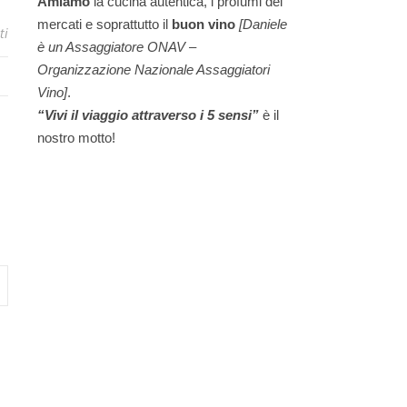
Amiamo
la cucina autentica, i profumi dei
mercati e soprattutto il
buon vino
[Daniele
ti
è un Assaggiatore ONAV –
Organizzazione Nazionale Assaggiatori
Vino]
.
“Vivi il viaggio attraverso i 5 sensi”
è il
nostro motto!