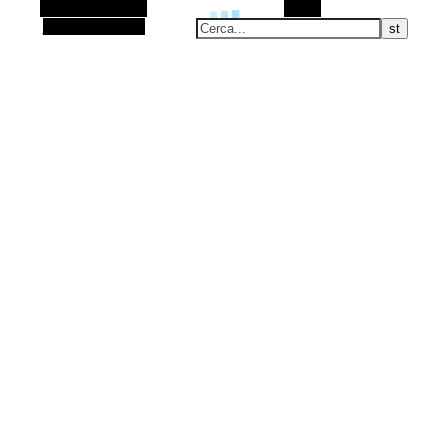
Barra laterale Alt
Cerca
Articolo casuale