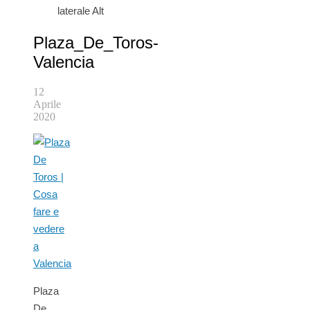
laterale Alt
Plaza_De_Toros-
Valencia
12
Aprile
2020
Plaza
De