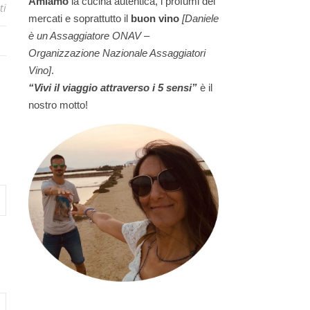
Amiamo
la cucina autentica, i profumi dei
ti
mercati e soprattutto il
buon vino
[Daniele
è un Assaggiatore ONAV –
Organizzazione Nazionale Assaggiatori
Vino]
.
“Vivi il viaggio attraverso i 5 sensi”
è il
nostro motto!