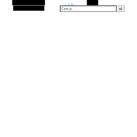
Barra laterale Alt
Cerca
Articolo casuale