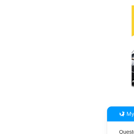
My
Questo