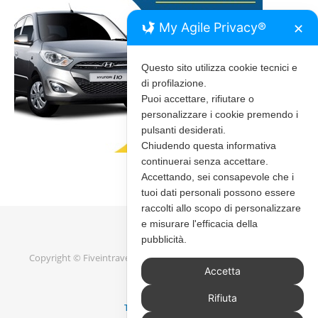
My Agile Privacy®
✕
Questo sito utilizza cookie tecnici e
di profilazione.
Puoi accettare, rifiutare o
personalizzare i cookie premendo i
pulsanti desiderati.
Chiudendo questa informativa
continuerai senza accettare.
Accettando, sei consapevole che i
tuoi dati personali possono essere
raccolti allo scopo di personalizzare
e misurare l'efficacia della
pubblicità.
Copyright © Fiveintravel 2020 - 2026 |
Bard Tema di
WP Royal
.
Accetta
Rifiuta
TORNA IN ALTO