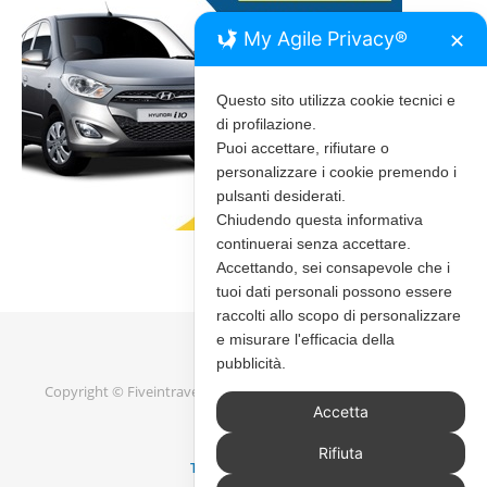
My Agile Privacy®
✕
Questo sito utilizza cookie tecnici e
di profilazione.
Puoi accettare, rifiutare o
personalizzare i cookie premendo i
pulsanti desiderati.
Chiudendo questa informativa
continuerai senza accettare.
Accettando, sei consapevole che i
tuoi dati personali possono essere
raccolti allo scopo di personalizzare
e misurare l'efficacia della
pubblicità.
Copyright © Fiveintravel 2020 - 2026 |
Bard Tema di
WP Royal
.
Accetta
Rifiuta
TORNA IN ALTO