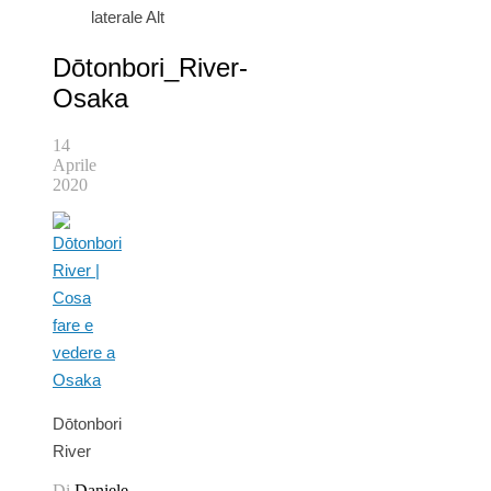
laterale Alt
Dōtonbori_River-
Osaka
14
Aprile
2020
Dōtonbori
River
Di
Daniele