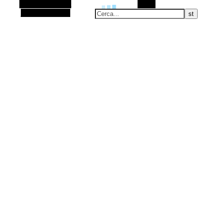
Barra laterale Alt
Cerca
Articolo casuale