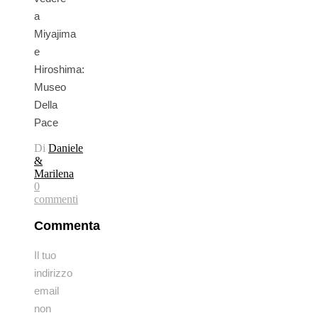
a
Miyajima
e
Hiroshima:
Museo
Della
Pace
Di
Daniele
&
Marilena
0
commenti
Commenta
Il tuo
indirizzo
email
non