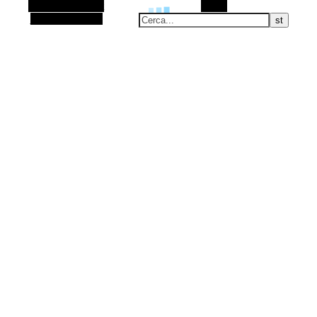
Barra laterale Alt
Cerca
Articolo casuale