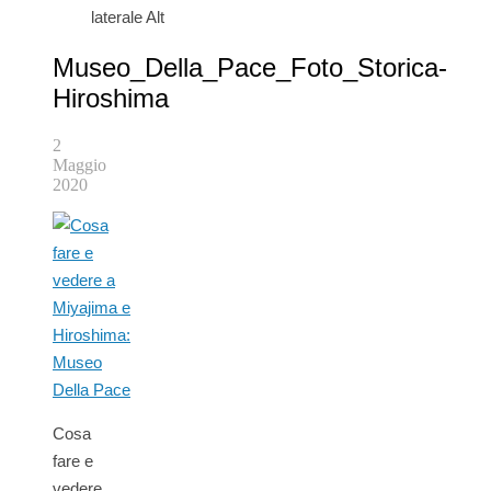
laterale Alt
Museo_Della_Pace_Foto_Storica-
Hiroshima
2
Maggio
2020
Cosa
fare e
vedere