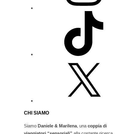
CHI SIAMO
Siamo
Daniele & Marilena
,
una
coppia di
viaggiatori “sensoriali”
alla costante ricerca