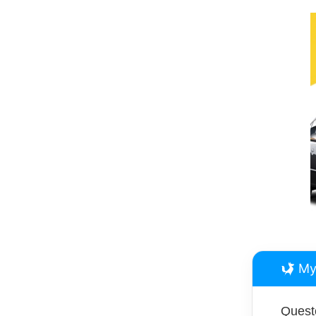
My
Questo