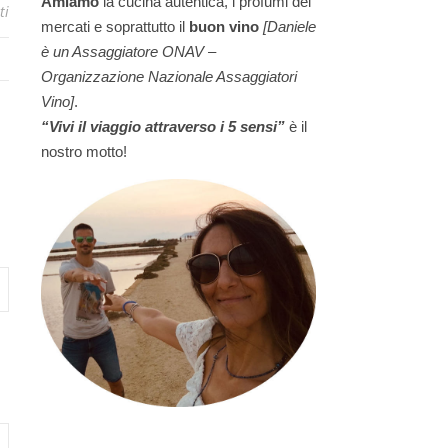
Amiamo
la cucina autentica, i profumi dei
ti
mercati e soprattutto il
buon vino
[Daniele
è un Assaggiatore ONAV –
Organizzazione Nazionale Assaggiatori
Vino]
.
“Vivi il viaggio attraverso i 5 sensi”
è il
nostro motto!