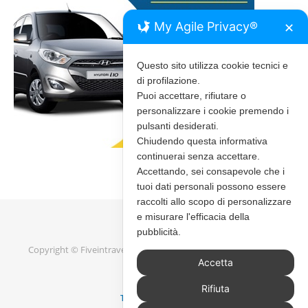
My Agile Privacy®
✕
Questo sito utilizza cookie tecnici e
di profilazione.
Puoi accettare, rifiutare o
personalizzare i cookie premendo i
pulsanti desiderati.
Chiudendo questa informativa
continuerai senza accettare.
Accettando, sei consapevole che i
tuoi dati personali possono essere
raccolti allo scopo di personalizzare
e misurare l'efficacia della
pubblicità.
Copyright © Fiveintravel 2020 - 2026 |
Bard Tema di
WP Royal
.
Accetta
Rifiuta
TORNA IN ALTO