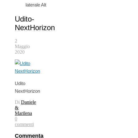
laterale Alt
Udito-
NextHorizon
2
Maggio
2020
Udito
NextHorizon
Di
Daniele
&
Marilena
0
commenti
Commenta