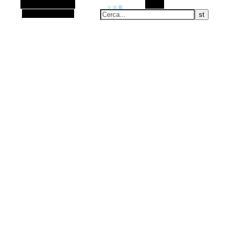
Barra laterale Alt
Cerca
Articolo casuale