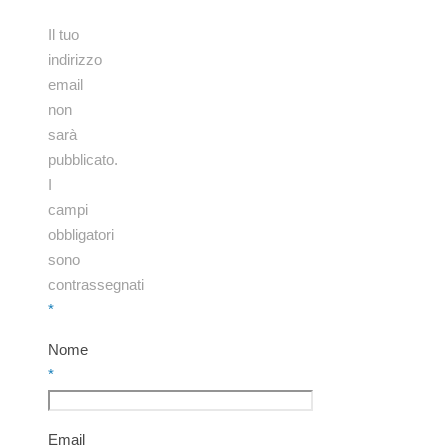
Il tuo
indirizzo
email
non
sarà
pubblicato.
I
campi
obbligatori
sono
contrassegnati
*
Nome
*
Email