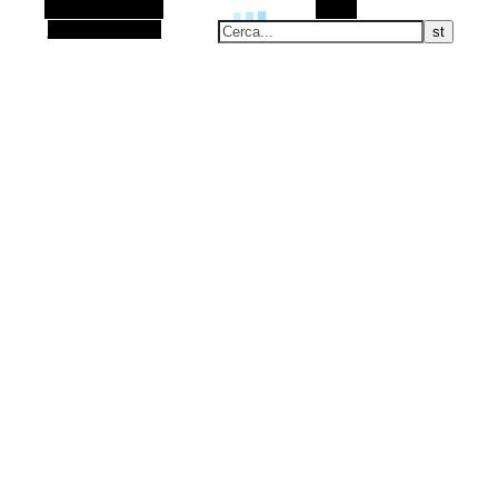
Barra laterale Alt
Cerca
Articolo casuale