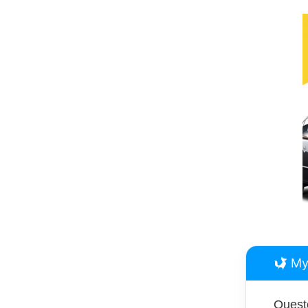
My
Questo