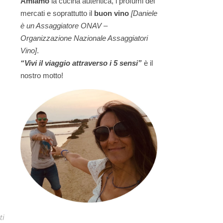
Amiamo
la cucina autentica, i profumi dei
mercati e soprattutto il
buon vino
[Daniele
è un Assaggiatore ONAV –
Organizzazione Nazionale Assaggiatori
Vino]
.
“Vivi il viaggio attraverso i 5 sensi”
è il
nostro motto!
ti